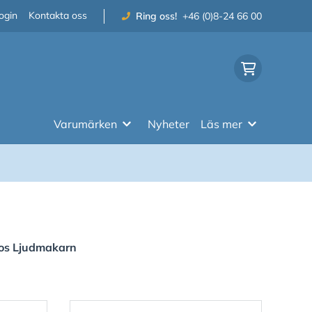
ogin
Kontakta oss
Ring oss!
+46 (0)8-24 66 00
Varumärken
Nyheter
Läs mer
hos Ljudmakarn