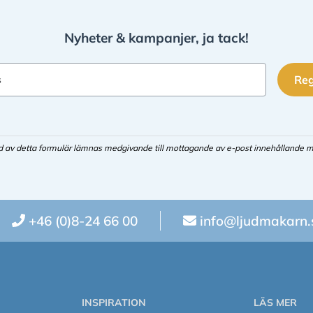
Nyheter & kampanjer, ja tack!
Reg
s
d av detta formulär lämnas medgivande till mottagande av e-post innehållande m
+46 (0)8-24 66 00
info@ljudmakarn.
INSPIRATION
LÄS MER