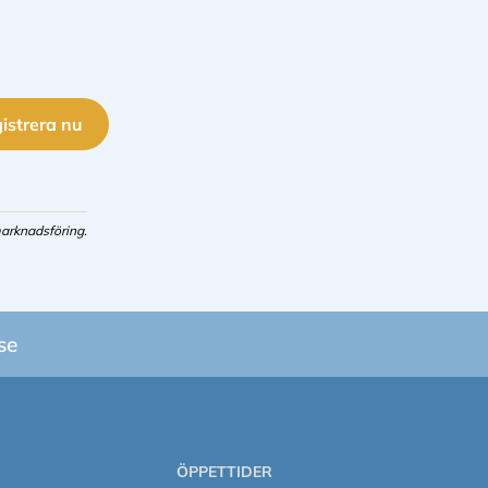
istrera nu
arknadsföring.
se
ÖPPETTIDER