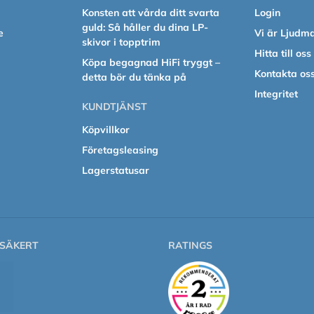
Konsten att vårda ditt svarta
Login
guld: Så håller du dina LP-
e
Vi är Ljudm
skivor i topptrim
Hitta till oss
Köpa begagnad HiFi tryggt –
Kontakta os
detta bör du tänka på
Integritet
KUNDTJÄNST
Köpvillkor
Företagsleasing
Lagerstatusar
SÄKERT
RATINGS