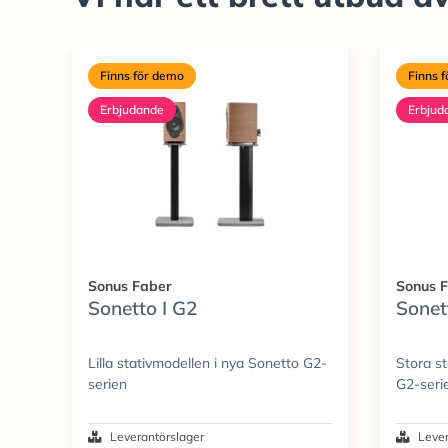
Finns för demo
Finns 
Erbjudande
Erbjud
Sonus Faber
Sonus 
Sonetto I G2
Sonet
Lilla stativmodellen i nya Sonetto G2-
Stora st
serien
G2-seri
Leverantörslager
Lever