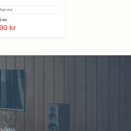
lligt slut
5 kr
90 kr
av oss