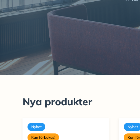
Nya produkter
Nyhet
Nyhet
Kan förbokas!
Kan fö