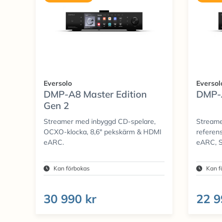
Eversolo
Eversol
DMP-A8 Master Edition
DMP-
Gen 2
Streamer med inbyggd CD-spelare,
Streame
OCXO-klocka, 8,6" pekskärm & HDMI
referen
eARC.
eARC, S
Kan förbokas
Kan f
30 990 kr
22 9