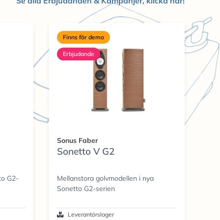
Se alla Erbjudanden & Kampanjer, klicka här!
Finns för demo
Erbjudande
Sonus Faber
Sonetto V G2
to G2-
Mellanstora golvmodellen i nya
Sonetto G2-serien
Leverantörslager