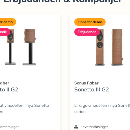
för demo
Finns för demo
ande
Erbjudande
Faber
Sonus Faber
to II G2
Sonetto III G2
ativmodellen i nya Sonetto
Lilla golvmodellen i nya Sonet
en
serien
antörslager
Leverantörslager