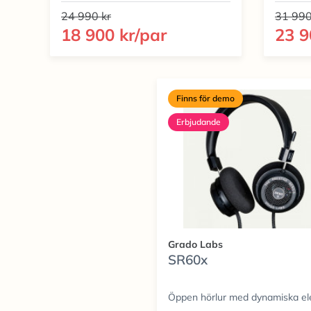
24 990 kr
31 990
18 900 kr/par
23 9
Finns för demo
Erbjudande
Grado Labs
SR60x
Öppen hörlur med dynamiska e