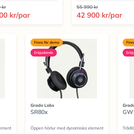
 kr
55 990 kr
00 kr/par
42 900 kr/par
Finns för demo
Finn
Erbjudande
Erbj
Grado Labs
Grad
SR80x
GW
lement
Öppen hörlur med dynamiska element
Trådl