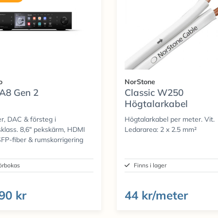
o
NorStone
A8 Gen 2
Classic W250
Högtalarkabel
r, DAC & försteg i
Högtalarkabel per meter. Vit.
sklass. 8,6" pekskärm, HDMI
Ledararea: 2 x 2.5 mm²
FP-fiber & rumskorrigering
örbokas
Finns i lager
90 kr
44 kr/meter