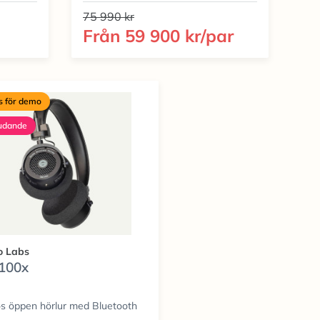
75 990 kr
Från
59 900 kr/par
s för demo
udande
o Labs
100x
ös öppen hörlur med Bluetooth