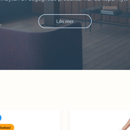
Läs mer
rbokas!