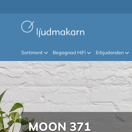
Sortiment
Begagnad HiFi
Erbjudanden
MOON 371