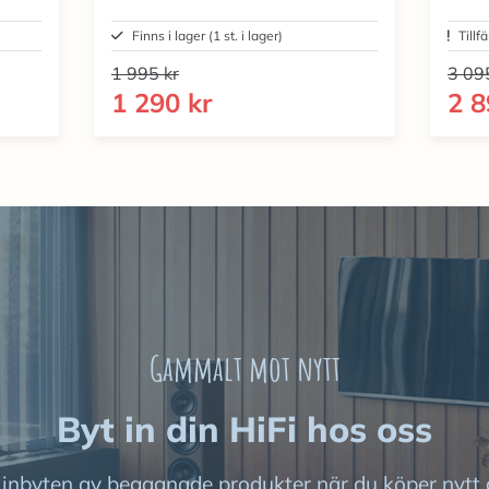
Finns i lager (1 st. i lager)
Tillfä
1 995 kr
3 09
1 290 kr
2 8
Gammalt mot nytt
Byt in din HiFi hos oss
r inbyten av begagnade produkter när du köper nytt 