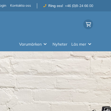
ogin
Kontakta oss
Ring oss!
+46 (0)8-24 66 00
Varumärken
Nyheter
Läs mer