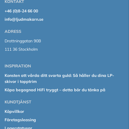
KONTAKT
+46 (0)8-24 66 00
info@ljudmakarn.se
ADRESS
Drottninggatan 90B
111 36 Stockholm
INSPIRATION
Konsten att vårda ditt svarta guld: Så håller du dina LP-
skivor i topptrim
Köpa begagnad HiFi tryggt – detta bör du tänka på
KUNDTJÄNST
Köpvillkor
Företagsleasing
Lagerstatusar