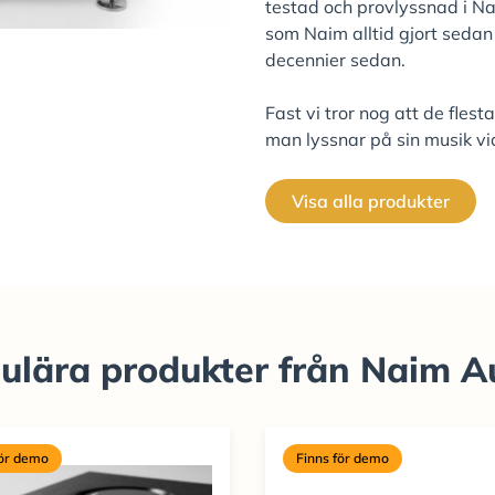
testad och provlyssnad i N
som Naim alltid gjort sedan
decennier sedan.
Fast vi tror nog att de flest
man lyssnar på sin musik v
Visa alla produkter
ulära produkter från Naim A
för demo
Finns för demo