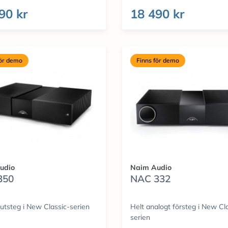
90 kr
18 490 kr
för demo
Finns för demo
udio
Naim Audio
350
NAC 332
utsteg i New Classic-serien
Helt analogt försteg i New Cl
serien