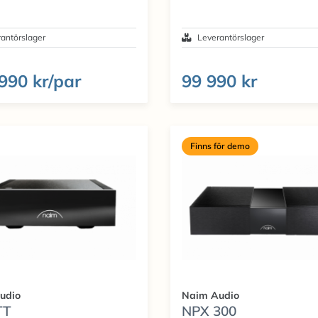
antörslager
Leverantörslager
990 kr/par
99 990 kr
Finns för demo
udio
Naim Audio
TT
NPX 300