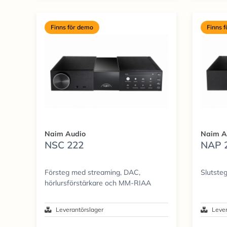
Finns för demo
Finns 
Naim Audio
Naim A
NSC 222
NAP 
Försteg med streaming, DAC,
Slutste
hörlursförstärkare och MM-RIAA
Leverantörslager
Lever