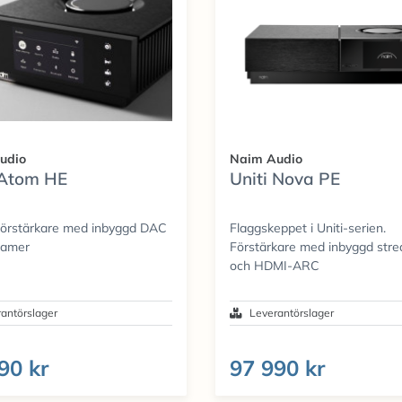
udio
Naim Audio
 Atom HE
Uniti Nova PE
förstärkare med inbyggd DAC
Flaggskeppet i Uniti-serien.
eamer
Förstärkare med inbyggd str
och HDMI-ARC
antörslager
Leverantörslager
90 kr
97 990 kr