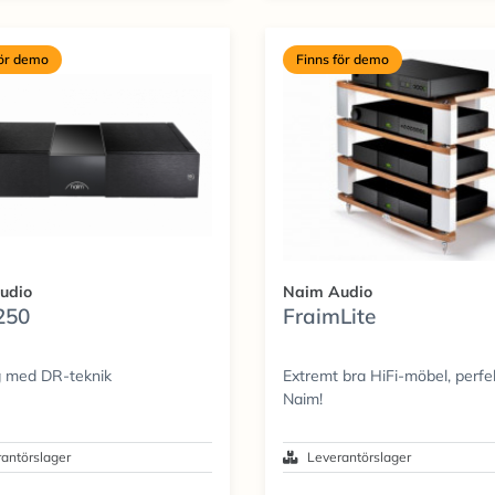
för demo
Finns för demo
udio
Naim Audio
250
FraimLite
g med DR-teknik
Extremt bra HiFi-möbel, perfek
Naim!
antörslager
Leverantörslager