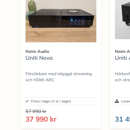
Naim Audio
Naim A
Uniti Nova
Uniti
Förstärkare med inbyggd streaming
Hörlurs
och HDMI-ARC
och str
Finns i lager (1 st. i lager)
Lever
57 990 kr
37 990 kr
31 4