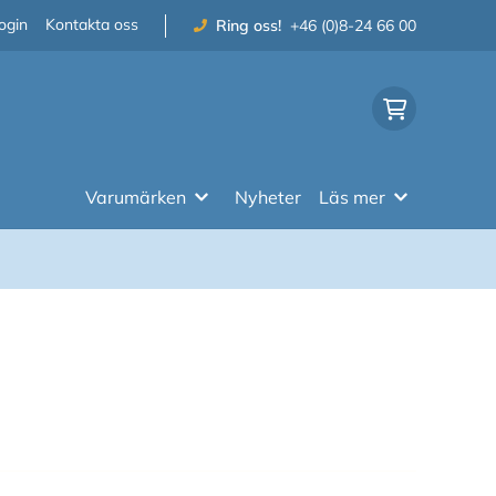
ogin
Kontakta oss
Ring oss!
+46 (0)8-24 66 00
Varumärken
Nyheter
Läs mer