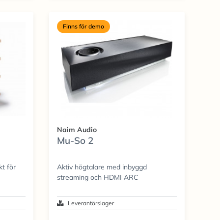
Finns för demo
Naim Audio
Mu-So 2
t för
Aktiv högtalare med inbyggd
streaming och HDMI ARC
Leverantörslager