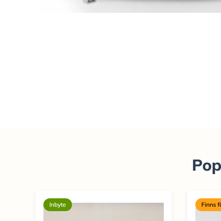
Pop
Inbyte
Finns 