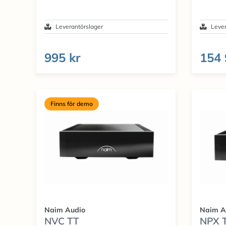
Leverantörslager
Lever
995 kr
154 
Finns för demo
Naim Audio
Naim A
NVC TT
NPX 