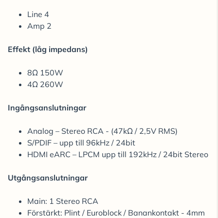
Line 4
Amp 2
Effekt (låg impedans)
8Ω 150W
4Ω 260W
Ingångsanslutningar
Analog – Stereo RCA - (47kΩ / 2,5V RMS)
S/PDIF – upp till 96kHz / 24bit
HDMI eARC – LPCM upp till 192kHz / 24bit Stereo
Utgångsanslutningar
Main: 1 Stereo RCA
Förstärkt: Plint / Euroblock / Banankontakt - 4mm