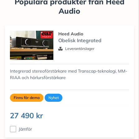
Populära produkter från Heed
Audio
Heed Audio
Obelisk Integrated
Leverantörslager
Integrerad stereoförstärkare med Transcap-teknologi, MM-
RIAA och hörlursförstärkare
Finns för demo
Nyhet
27 490 kr
Jämför