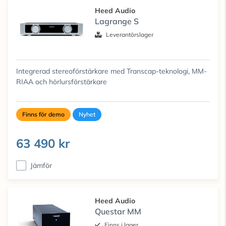
Heed Audio
Lagrange S
Leverantörslager
Integrerad stereoförstärkare med Transcap-teknologi, MM-
RIAA och hörlursförstärkare
Finns för demo
Nyhet
63 490 kr
Jämför
Heed Audio
Questar MM
Finns i lager