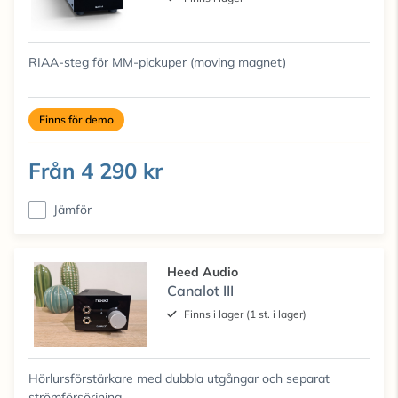
RIAA-steg för MM-pickuper (moving magnet)
Finns för demo
Från
4 290 kr
Jämför
Heed Audio
Canalot III
Finns i lager (1 st. i lager)
Hörlursförstärkare med dubbla utgångar och separat
strömförsörjning