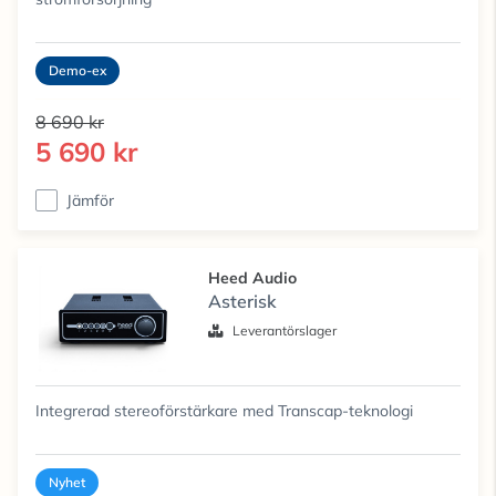
Demo-ex
8 690 kr
5 690 kr
Jämför
Heed Audio
Asterisk
Leverantörslager
Integrerad stereoförstärkare med Transcap-teknologi
Nyhet