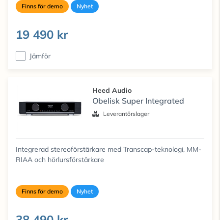
Finns för demo
Nyhet
19 490 kr
Jämför
Heed Audio
Obelisk Super Integrated
Leverantörslager
Integrerad stereoförstärkare med Transcap-teknologi, MM-
RIAA och hörlursförstärkare
Finns för demo
Nyhet
38 490 kr