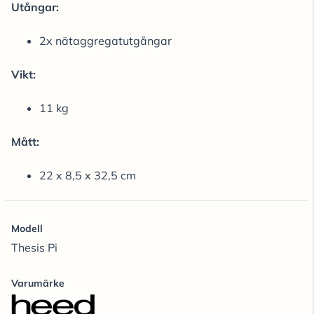
Utångar:
2x nätaggregatutgångar
Vikt:
11 kg
Mått:
22 x 8,5 x 32,5 cm
Modell
Thesis Pi
Varumärke