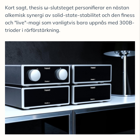
Kort sagt, thesis ω-slutsteget personifierar en nästan
alkemisk synergi av solid-state-stabilitet och den finess
och "live"-magi som vanligtvis bara uppnås med 300B-
trioder i rörförstärkning.