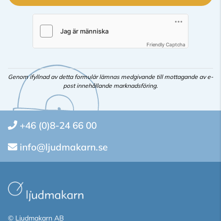
Friendly Captcha
Genom ifyllnad av detta formulär lämnas medgivande till mottagande av e-
post innehållande marknadsföring.
+46 (0)8-24 66 00
info@ljudmakarn.se
© Ljudmakarn AB