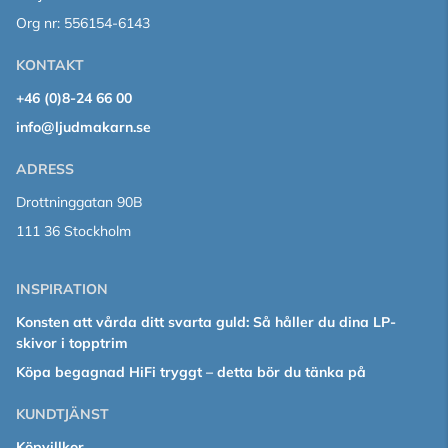
Org nr: 556154-6143
KONTAKT
+46 (0)8-24 66 00
info@ljudmakarn.se
ADRESS
Drottninggatan 90B
111 36 Stockholm
INSPIRATION
Konsten att vårda ditt svarta guld: Så håller du dina LP-
skivor i topptrim
Köpa begagnad HiFi tryggt – detta bör du tänka på
KUNDTJÄNST
Köpvillkor