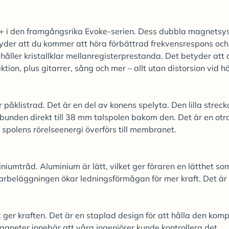
+ i den framgångsrika Evoke-serien. Dess dubbla magnetsy
betyder att du kommer att höra förbättrad frekvensrespons och
åller kristallklar mellanregisterprestanda. Det betyder att 
ktion, plus gitarrer, sång och mer – allt utan distorsion vid h
klistrad. Det är en del av konens spelyta. Den lilla strec
 bunden direkt till 38 mm talspolen bakom den. Det är en otro
v spolens rörelseenergi överförs till membranet.
iumtråd. Aluminium är lätt, vilket ger föraren en lätthet so
rbeläggningen ökar ledningsförmågan för mer kraft. Det är
ger kraften. Det är en staplad design för att hålla den komp
agneter innebär att våra ingenjörer kunde kontrollera det