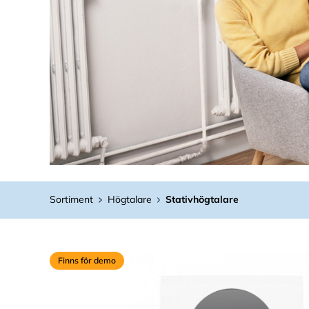
Sortiment
Högtalare
Stativhögtalare
Finns för demo