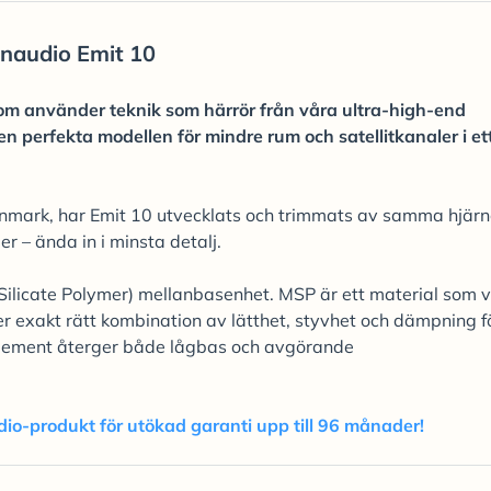
naudio Emit 10
om använder teknik som härrör från våra ultra-high-end
en perfekta modellen för mindre rum och satellitkanaler i et
nmark, har Emit 10 utvecklats och trimmats av samma hjärn
r – ända in i minsta detalj.
licate Polymer) mellanbasenhet. MSP är ett material som v
er exakt rätt kombination av lätthet, styvhet och dämpning f
tt element återger både lågbas och avgörande
dio-produkt för utökad garanti upp till 96 månader!