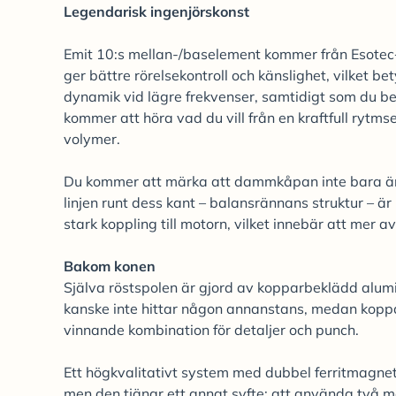
Legendarisk ingenjörskonst
Emit 10:s mellan-/baselement kommer från Esotec
ger bättre rörelsekontroll och känslighet, vilket 
dynamik vid lägre frekvenser, samtidigt som du beh
kommer att höra vad du vill från en kraftfull rytmse
volymer.
Du kommer att märka att dammkåpan inte bara är på
linjen runt dess kant – balansrännans struktur – är
stark koppling till motorn, vilket innebär att mer a
Bakom konen
Själva röstspolen är gjord av kopparbeklädd alumin
kanske inte hittar någon annanstans, medan koppa
vinnande kombination för detaljer och punch.
Ett högkvalitativt system med dubbel ferritmagnet 
men den tjänar ett annat syfte: att använda två m