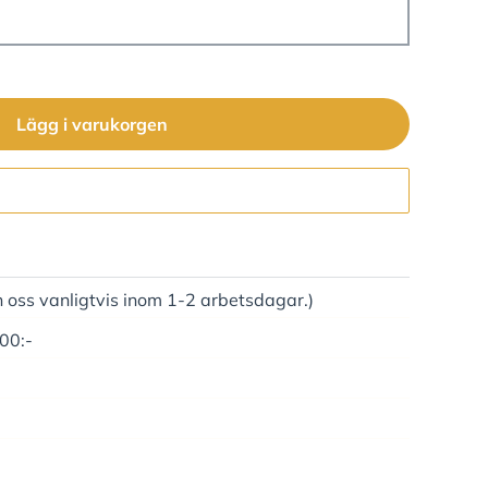
Lägg i varukorgen
Gå till kassan
n oss vanligtvis inom 1-2 arbetsdagar.)
500:-