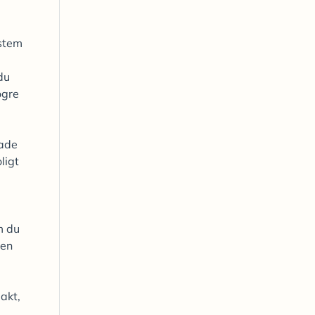
stem
du
ögre
kade
ligt
m du
 en
akt,