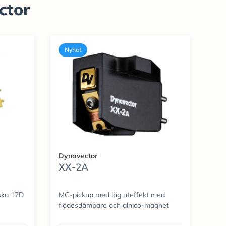
ctor
Nyhet
Dynavector
XX-2A
iska 17D
MC-pickup med låg uteffekt med
flödesdämpare och alnico-magnet