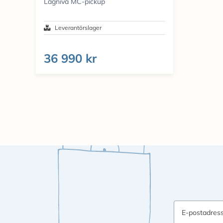
Lågnivå MC-pickup
Leverantörslager
36 990 kr
E-postadres