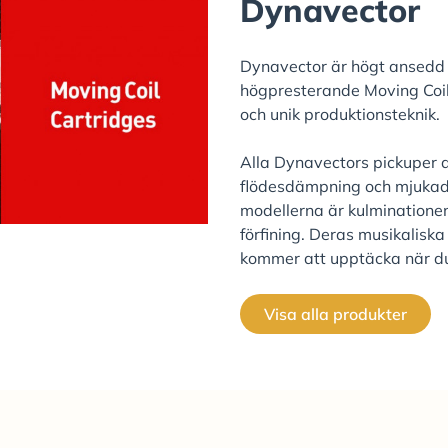
Dynavector
Dynavector är högt ansedd 
högpresterande Moving Coil
och unik produktionsteknik.
Alla Dynavectors pickuper 
flödesdämpning och mjuka
modellerna är kulminationen
förfining. Deras musikaliska
kommer att upptäcka när du
Visa alla produkter