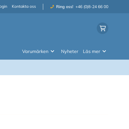
ogin
Kontakta oss
Ring oss!
+46 (0)8-24 66 00
Varumärken
Nyheter
Läs mer