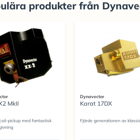
ulära produkter från Dynave
ctor
Dynavector
2 MkII
Karat 17DX
coil-pickup med fantastisk
Fjärde generationen av klass
givning