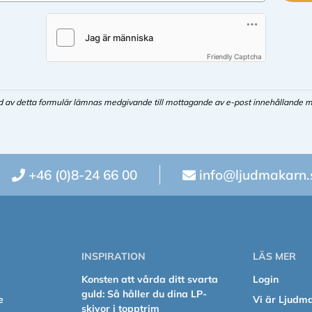
Friendly Captcha
d av detta formulär lämnas medgivande till mottagande av e-post innehållande m
+46 (0)8-24 66 00
info@ljudmakarn.
INSPIRATION
LÄS MER
Konsten att vårda ditt svarta
Login
guld: Så håller du dina LP-
e
Vi är Ljudm
skivor i topptrim