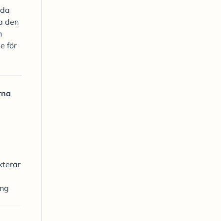
nda
ra den
n
e för
rna
kterar
ing