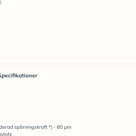
t
Specifikationer
erad spårningskraft *) - 80 μm
μm/mN