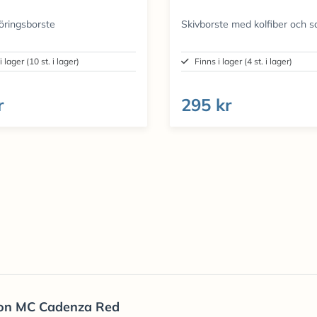
öringsborste
Skivborste med kolfiber och 
i lager (10 st. i lager)
Finns i lager (4 st. i lager)
r
295 kr
on MC Cadenza Red