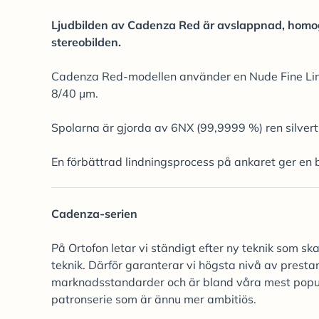
Ljudbilden av Cadenza Red är avslappnad, homog
stereobilden.
Cadenza Red-modellen använder en Nude Fine Line-
8/40 µm.
Spolarna är gjorda av 6NX (99,9999 %) ren silvert
En förbättrad lindningsprocess på ankaret ger en 
Cadenza-serien
På Ortofon letar vi ständigt efter ny teknik som s
teknik. Därför garanterar vi högsta nivå av prest
marknadsstandarder och är bland våra mest populä
patronserie som är ännu mer ambitiös.