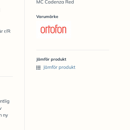
MC Cadenza Red
i
Varumärke
r r/R
Jämför produkt
Jämför produkt
ntlig
v
n ny