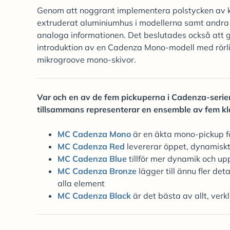
Genom att noggrant implementera polstycken av ko
extruderat aluminiumhus i modellerna samt andra f
analoga informationen. Det beslutades också att g
introduktion av en Cadenza Mono-modell med rörlig 
mikrogroove mono-skivor.
Var och en av de fem pickuperna i Cadenza-serien 
tillsammans representerar en ensemble av fem kla
MC Cadenza Mono
är en äkta mono-pickup fö
MC Cadenza Red
levererar öppet, dynamiskt
MC Cadenza Blue
tillför mer dynamik och upp
MC Cadenza Bronze
lägger till ännu fler de
alla element
MC Cadenza Black
är det bästa av allt, verk