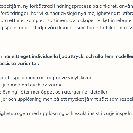
boltjärn, ny förbättrad lindningsprocess på ankaret, anvä
örändringar, har vi kunnat avslöja nya möjligheter att utfö
öra ett mer komplett sortiment av pickuper, vilket innebar e
spole för att stödja våra kunder, som har ett utökat intress
har sitt eget individuella ljuduttryck, och alla fem modelle
ssiska varianter:
r att spela mono microgroove vinylskivor
 ljud med en touch av värme
lösning, låter mer öppet och återger fler detaljer
taljer och upplösning men på ett mycket jämnt sätt som respe
lighetstrogen med upplösning och exakt insikt i varje inspeln