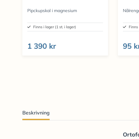
Pipckupskal i magnesium
Nålreng
Finns i lager (1 st. i lager)
Finns 
1 390 kr
95 k
Beskrivning
Ortof