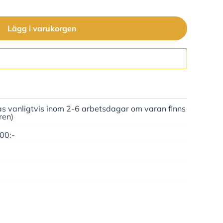
Lägg i varukorgen
Gå till kassan
as vanligtvis inom 2-6 arbetsdagar om varan finns
ren)
500:-