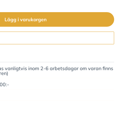
Lägg i varukorgen
Gå till kassan
as vanligtvis inom 2-6 arbetsdagar om varan finns
ren)
500:-