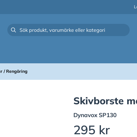
L
r / Rengöring
Skivborste m
Dynavox
SP130
295 kr