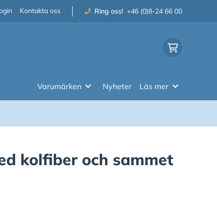
ogin
Kontakta oss
Ring oss!
+46 (0)8-24 66 00
Varumärken
Nyheter
Läs mer
ed kolfiber och sammet