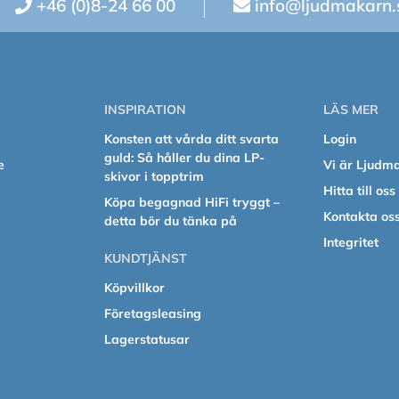
+46 (0)8-24 66 00
info@ljudmakarn.
INSPIRATION
LÄS MER
Konsten att vårda ditt svarta
Login
guld: Så håller du dina LP-
e
Vi är Ljudm
skivor i topptrim
Hitta till oss
Köpa begagnad HiFi tryggt –
Kontakta os
detta bör du tänka på
Integritet
KUNDTJÄNST
Köpvillkor
Företagsleasing
Lagerstatusar