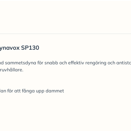
ynavox SP130
rad sammetsdyna för snabb och effektiv rengöring och antista
kruvhållare.
lan för att fånga upp dammet