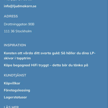
info@ljudmakarn.se
ADRESS
Drottninggatan 90B
111 36 Stockholm
INSPIRATION
Konsten att vårda ditt svarta guld: Så håller du dina LP-
skivor i topptrim
Köpa begagnad HiFi tryggt – detta bör du tänka på
KUNDTJÄNST
Köpvillkor
Företagsleasing
Lagerstatusar
LÄS MER