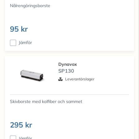
Nålrengöringsborste
95 kr
Jämför
Dynavox
SP130
Leverantörslager
Skivborste med kolfiber och sammet
295 kr
Jämför