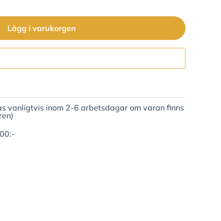
Lägg i varukorgen
Gå till kassan
as vanligtvis inom 2-6 arbetsdagar om varan finns
ren)
500:-