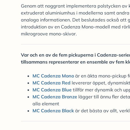
Genom att noggrant implementera polstycken av ko
extruderat aluminiumhus i modellerna samt andra f
analoga informationen. Det beslutades också att g
introduktion av en Cadenza Mono-modell med rörlig 
mikrogroove mono-skivor.
Var och en av de fem pickuperna i Cadenza-serien 
tillsammans representerar en ensemble av fem kla
MC Cadenza Mono
är en äkta mono-pickup fö
MC Cadenza Red
levererar öppet, dynamiskt
MC Cadenza Blue
tillför mer dynamik och upp
MC Cadenza Bronze
lägger till ännu fler de
alla element
MC Cadenza Black
är det bästa av allt, verk