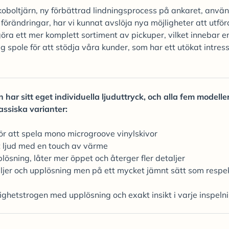
boltjärn, ny förbättrad lindningsprocess på ankaret, anvä
örändringar, har vi kunnat avslöja nya möjligheter att utfö
öra ett mer komplett sortiment av pickuper, vilket innebar e
spole för att stödja våra kunder, som har ett utökat intress
har sitt eget individuella ljuduttryck, och alla fem modelle
ssiska varianter:
r att spela mono microgroove vinylskivor
 ljud med en touch av värme
lösning, låter mer öppet och återger fler detaljer
taljer och upplösning men på ett mycket jämnt sätt som respe
lighetstrogen med upplösning och exakt insikt i varje inspeln