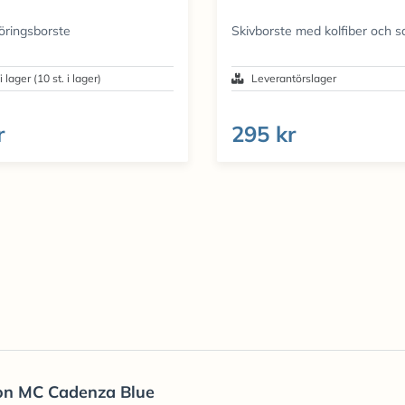
öringsborste
Skivborste med kolfiber och 
i lager (10 st. i lager)
Leverantörslager
r
295 kr
on MC Cadenza Blue