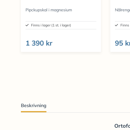
Pipckupskal i magnesium
Nålreng
Finns i lager (1 st. i lager)
Finns 
1 390 kr
95 k
Beskrivning
Ortof