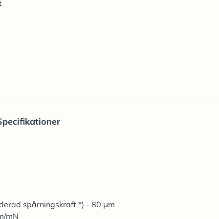
t
Specifikationer
erad spårningskraft *) - 80 μm
μm/mN