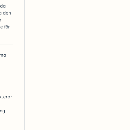
nda
ra den
n
e för
rna
kterar
ing