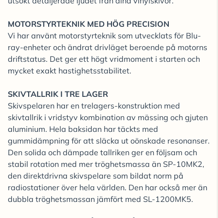
utsökt detaljerade ljudet från dina vinylskivor.
MOTORSTYRTEKNIK MED HÖG PRECISION
Vi har använt motorstyrteknik som utvecklats för Blu-
ray-enheter och ändrat drivläget beroende på motorns
driftstatus. Det ger ett högt vridmoment i starten och
mycket exakt hastighetsstabilitet.
SKIVTALLRIK I TRE LAGER
Skivspelaren har en trelagers-konstruktion med
skivtallrik i vridstyv kombination av mässing och gjuten
aluminium. Hela baksidan har täckts med
gummidämpning för att släcka ut oönskade resonanser.
Den solida och dämpade tallriken ger en följsam och
stabil rotation med mer tröghetsmassa än SP-10MK2,
den direktdrivna skivspelare som bildat norm på
radiostationer över hela världen. Den har också mer än
dubbla tröghetsmassan jämfört med SL-1200MK5.