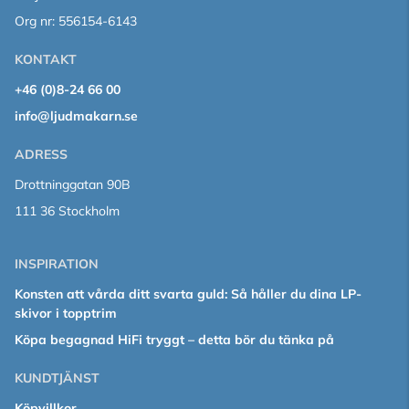
Org nr: 556154-6143
KONTAKT
+46 (0)8-24 66 00
info@ljudmakarn.se
ADRESS
Drottninggatan 90B
111 36 Stockholm
INSPIRATION
Konsten att vårda ditt svarta guld: Så håller du dina LP-
skivor i topptrim
Köpa begagnad HiFi tryggt – detta bör du tänka på
KUNDTJÄNST
Köpvillkor