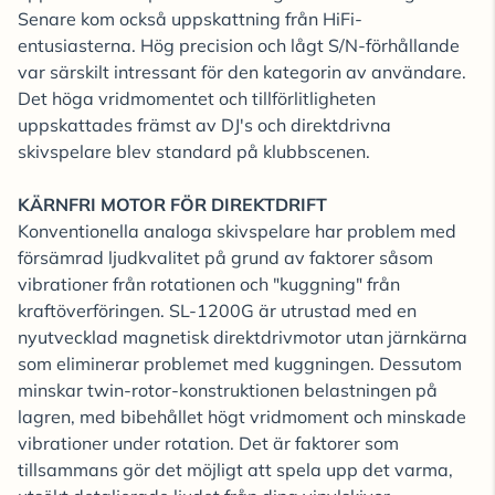
Senare kom också uppskattning från HiFi-
entusiasterna. Hög precision och lågt S/N-förhållande
var särskilt intressant för den kategorin av användare.
Det höga vridmomentet och tillförlitligheten
uppskattades främst av DJ's och direktdrivna
skivspelare blev standard på klubbscenen.
KÄRNFRI MOTOR FÖR DIREKTDRIFT
Konventionella analoga skivspelare har problem med
försämrad ljudkvalitet på grund av faktorer såsom
vibrationer från rotationen och "kuggning" från
kraftöverföringen. SL-1200G är utrustad med en
nyutvecklad magnetisk direktdrivmotor utan järnkärna
som eliminerar problemet med kuggningen. Dessutom
minskar twin-rotor-konstruktionen belastningen på
lagren, med bibehållet högt vridmoment och minskade
vibrationer under rotation. Det är faktorer som
tillsammans gör det möjligt att spela upp det varma,