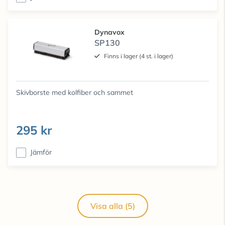
Dynavox
SP130
Finns i lager (4 st. i lager)
Skivborste med kolfiber och sammet
295 kr
Jämför
Visa alla (5)