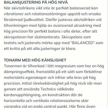
BALANSJUSTERING PÅ HÖG NIVÅ
När skivtallrikens vikt inte är perfekt balanserad kan
vibrationer och rotationsstörningar uppstå och orsaka
försämrad ljudkvalitet. Därför justeras skivtallriken vid
tillverkningen med hjälp av avancerad utrustning med
hög precision för perfekt balans i alla delar, efter att
skivspelaren har slutmonterats. Skivspelare som
testats och justerats märks upp med “BALANCED” som
ett kvitto på att alla justeringar är klara.
TONARM MED HÖG KÄNSLIGHET
Tonarmen är tillverkad i lätt magnesium som har en hög
dämpningseffekt, framställd på ett sätt som förbättrar
materialets egenskaper och infriar alla krav på hög
precision. Initial rörelsekänslighet på hög nivå når man
genom att använda Technics välkända
kardanupphängning, en konstruktion där de
horisontella och vertikala rotationsaxlarna skär
varandra vid en enda central punkt. Här finns även