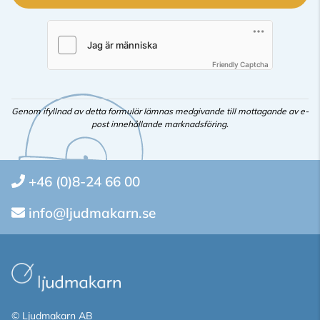
Friendly Captcha
Genom ifyllnad av detta formulär lämnas medgivande till mottagande av e-
post innehållande marknadsföring.
+46 (0)8-24 66 00
info@ljudmakarn.se
© Ljudmakarn AB