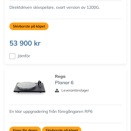
Direktdriven skivspelare, svart version av 1200G.
Skivborste på köpet
53 900 kr
Jämför
Rega
Planar 6
Leverantörslager
En klar uppgradering från föregångaren RP6
Finns för demo
Skivborste på köpet