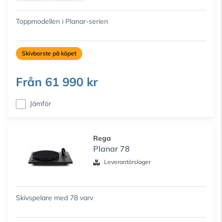
Toppmodellen i Planar-serien
Skivborste på köpet
Från
61 990 kr
Jämför
Rega
Planar 78
Leverantörslager
Skivspelare med 78 varv