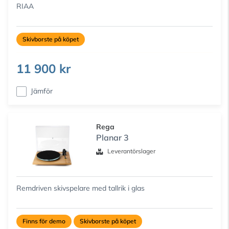
RIAA
Skivborste på köpet
11 900 kr
Jämför
Rega
Planar 3
Leverantörslager
Remdriven skivspelare med tallrik i glas
Finns för demo
Skivborste på köpet