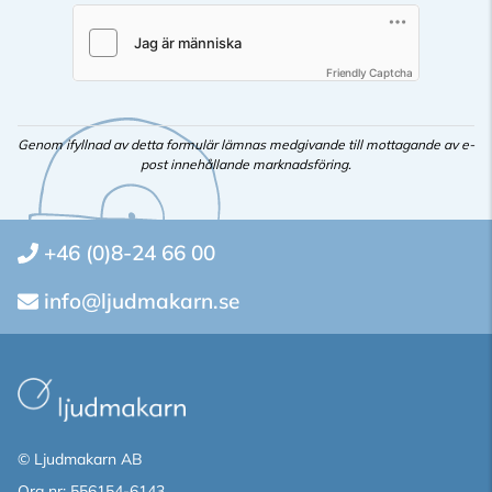
Friendly Captcha
Genom ifyllnad av detta formulär lämnas medgivande till mottagande av e-
post innehållande marknadsföring.
+46 (0)8-24 66 00
info@ljudmakarn.se
© Ljudmakarn AB
Org nr: 556154-6143