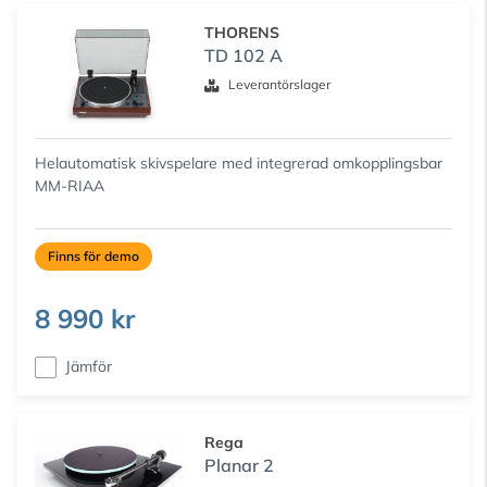
THORENS
TD 102 A
Leverantörslager
Helautomatisk skivspelare med integrerad omkopplingsbar
MM-RIAA
Finns för demo
8 990 kr
Jämför
Rega
Planar 2