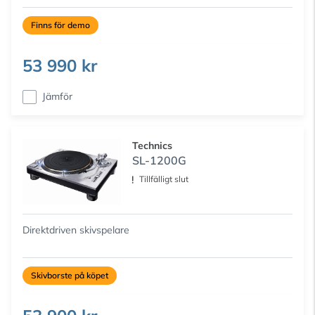
Finns för demo
53 990 kr
Jämför
Technics
SL-1200G
Tillfälligt slut
Direktdriven skivspelare
Skivborste på köpet