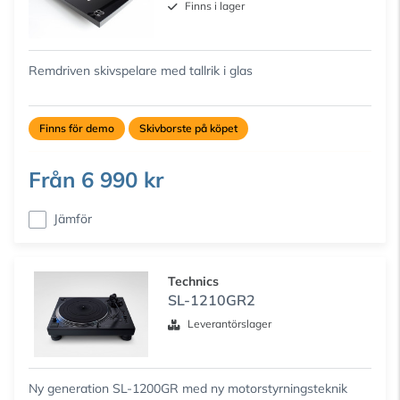
Finns i lager
Remdriven skivspelare med tallrik i glas
Finns för demo
Skivborste på köpet
Från
6 990 kr
Jämför
Technics
SL-1210GR2
Leverantörslager
Ny generation SL-1200GR med ny motorstyrningsteknik