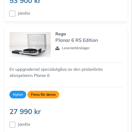
53 900 kr
Jämför
Rega
Planar 6 RS Edition
Leverantörslager
En uppgraderad specialutgåva av den prisbelönta
skivspelaren Planar 6
Nyhet
Finns för demo
27 990 kr
Jämför