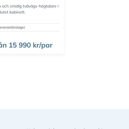
n och smidig tvåvägs-högtalare i
slutet kabinett.
everantörslager
ån
15 990 kr/par