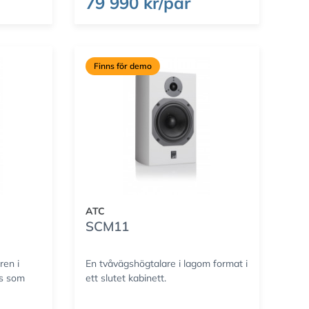
79 990 kr/par
Finns för demo
ATC
SCM11
ren i
En tvåvägshögtalare i lagom format i
is som
ett slutet kabinett.