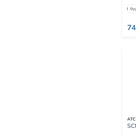
Byg
74
ATC
SC