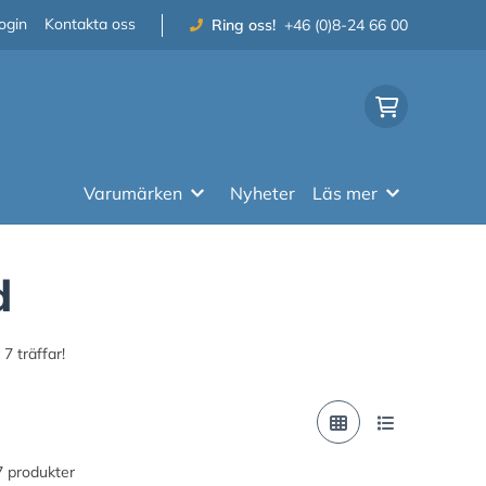
ogin
Kontakta oss
Ring oss!
+46 (0)8-24 66 00
Varumärken
Nyheter
Läs mer
d
7 träffar!
 7 produkter