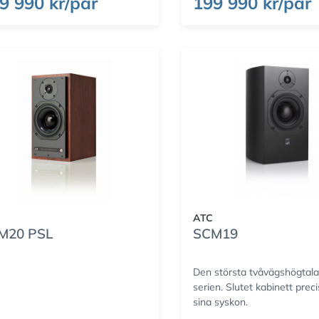
9 990 kr/par
199 990 kr/par
ATC
M20 PSL
SCM19
Den största tvåvägshögtala
serien. Slutet kabinett prec
sina syskon.