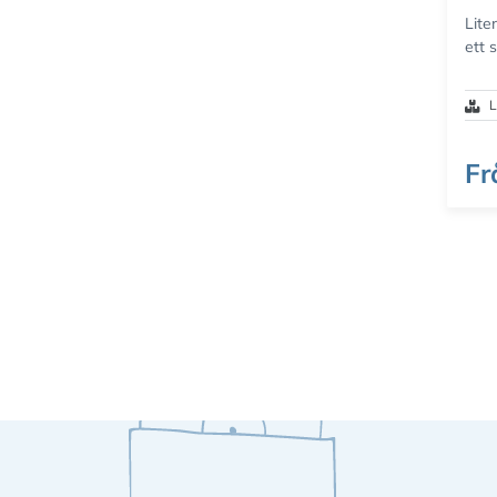
Lite
ett 
L
Fr