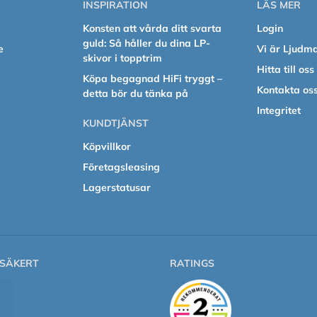
INSPIRATION
LÄS MER
Konsten att vårda ditt svarta
Login
guld: Så håller du dina LP-
e
Vi är Ljudm
skivor i topptrim
Hitta till oss
Köpa begagnad HiFi tryggt –
Kontakta os
detta bör du tänka på
Integritet
KUNDTJÄNST
Köpvillkor
Företagsleasing
Lagerstatusar
SÄKERT
RATINGS