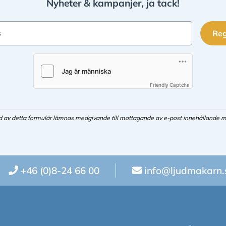
Nyheter & kampanjer, ja tack!
Reg
s
Friendly Captcha
d av detta formulär lämnas medgivande till mottagande av e-post innehållande m
+46 (0)8-24 66 00
info@ljudmakarn.