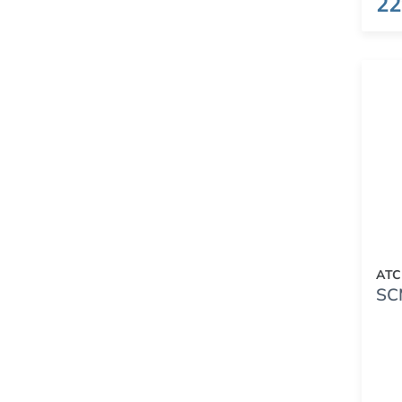
22
ATC
SC