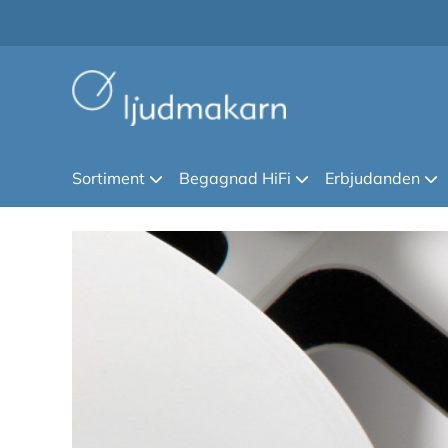
Sortiment
Begagnad HiFi
Erbjudanden