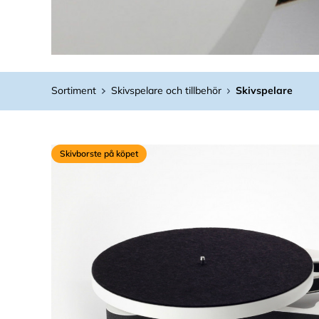
Sortiment
Skivspelare och tillbehör
Skivspelare
Skivborste på köpet