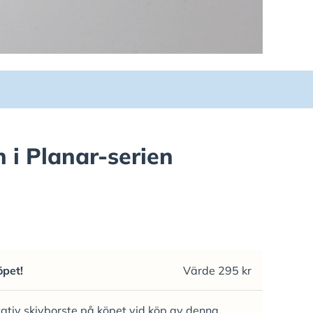
 i Planar-serien
öpet!
Värde 295 kr
itativ skivborste på köpet vid köp av denna