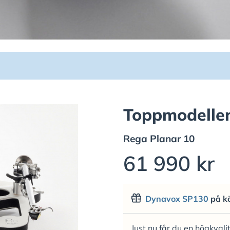
Toppmodellen
Rega
Planar 10
61 990 kr
Dynavox SP130
på k
Just nu får du en högkval