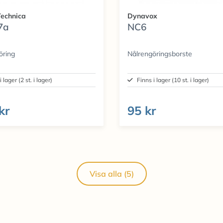
echnica
Dynavox
7a
NC6
öring
Nålrengöringsborste
i lager (2 st. i lager)
Finns i lager (10 st. i lager)
kr
95 kr
Visa alla (5)