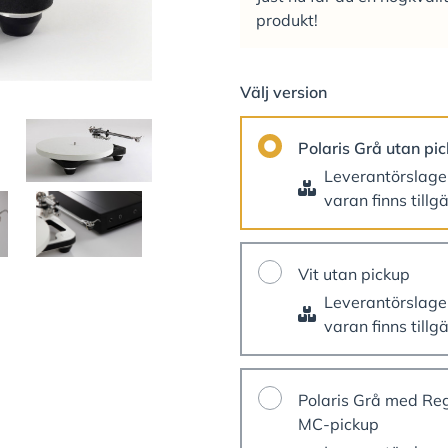
produkt!
Välj version
Polaris Grå utan pi
Leverantörslag
varan finns tillg
Vit utan pickup
Leverantörslag
varan finns tillg
Polaris Grå med Re
MC-pickup