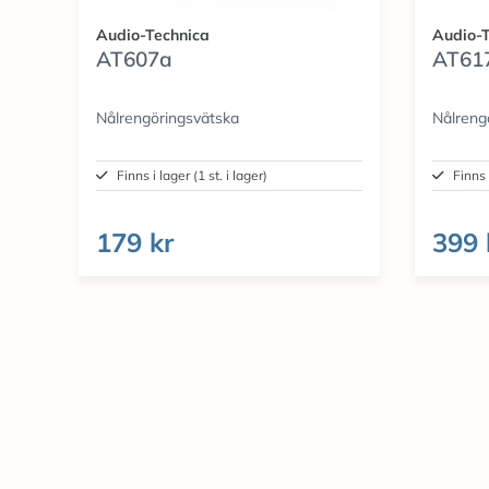
Audio-Technica
Audio-T
AT607a
AT61
Nålrengöringsvätska
Nålreng
Finns i lager (1 st. i lager)
Finns 
179 kr
399 