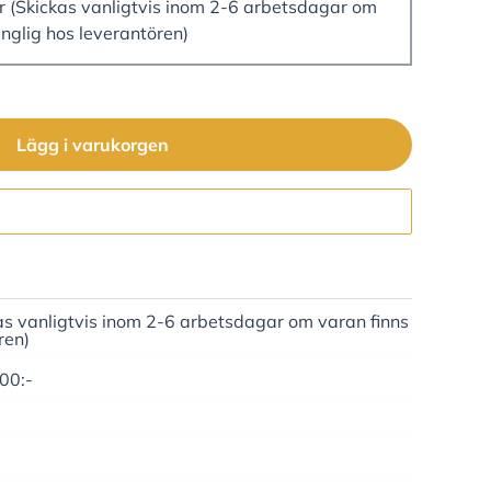
er
(Skickas vanligtvis inom 2-6 arbetsdagar om
änglig hos leverantören)
Lägg i varukorgen
Gå till kassan
as vanligtvis inom 2-6 arbetsdagar om varan finns
ren)
500:-