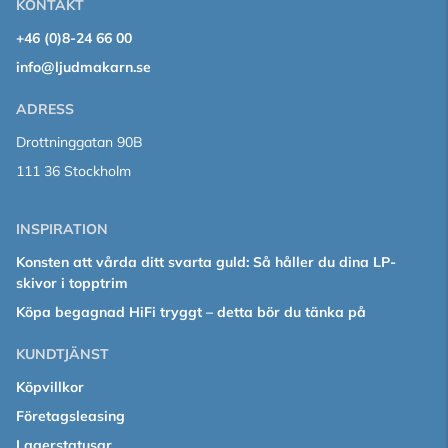
KONTAKT
+46 (0)8-24 66 00
info@ljudmakarn.se
ADRESS
Drottninggatan 90B
111 36 Stockholm
INSPIRATION
Konsten att vårda ditt svarta guld: Så håller du dina LP-
skivor i topptrim
Köpa begagnad HiFi tryggt – detta bör du tänka på
KUNDTJÄNST
Köpvillkor
Företagsleasing
Lagerstatusar