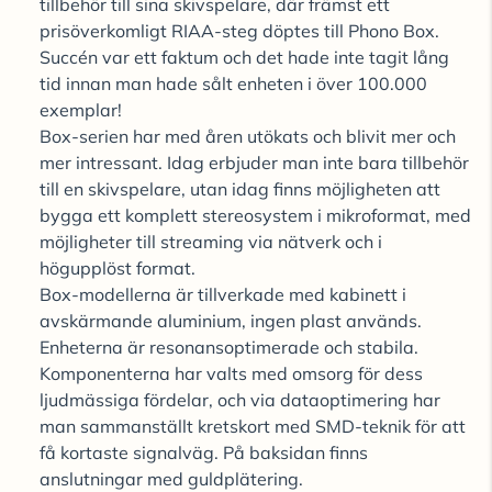
tillbehör till sina skivspelare, där främst ett
prisöverkomligt RIAA-steg döptes till Phono Box.
Succén var ett faktum och det hade inte tagit lång
tid innan man hade sålt enheten i över 100.000
exemplar!
Box-serien har med åren utökats och blivit mer och
mer intressant. Idag erbjuder man inte bara tillbehör
till en skivspelare, utan idag finns möjligheten att
bygga ett komplett stereosystem i mikroformat, med
möjligheter till streaming via nätverk och i
högupplöst format.
Box-modellerna är tillverkade med kabinett i
avskärmande aluminium, ingen plast används.
Enheterna är resonansoptimerade och stabila.
Komponenterna har valts med omsorg för dess
ljudmässiga fördelar, och via dataoptimering har
man sammanställt kretskort med SMD-teknik för att
få kortaste signalväg. På baksidan finns
anslutningar med guldplätering.