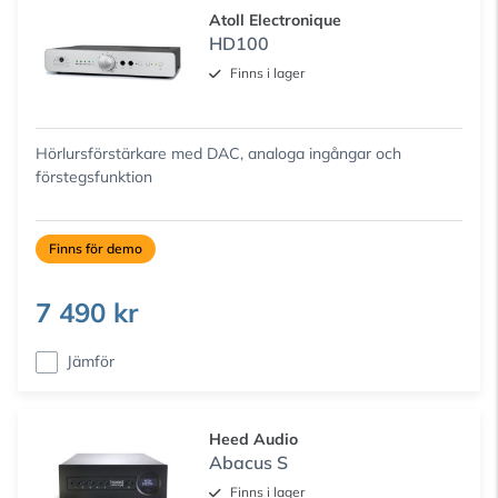
Atoll Electronique
HD100
Finns i lager
Hörlursförstärkare med DAC, analoga ingångar och
förstegsfunktion
Finns för demo
7 490 kr
Jämför
Heed Audio
Abacus S
Finns i lager