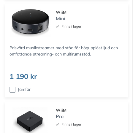
WiiM
Mini
Finns i lager
Prisvärd musikstreamer med stöd för högupplöst ljud och
omfattande streaming- och multirumsstöd.
1 190 kr
Jämför
WiiM
Pro
Finns i lager