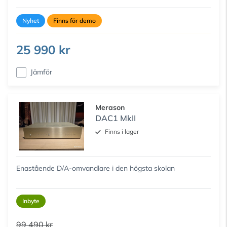
Nyhet
Finns för demo
25 990 kr
Jämför
Merason
DAC1 MkII
Finns i lager
Enastående D/A-omvandlare i den högsta skolan
Inbyte
99 490 kr