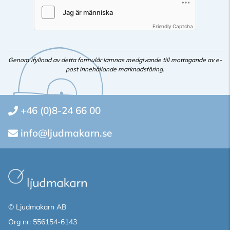
Friendly Captcha
Genom ifyllnad av detta formulär lämnas medgivande till mottagande av e-
post innehållande marknadsföring.
+46 (0)8-24 66 00
info@ljudmakarn.se
© Ljudmakarn AB
Org nr: 556154-6143