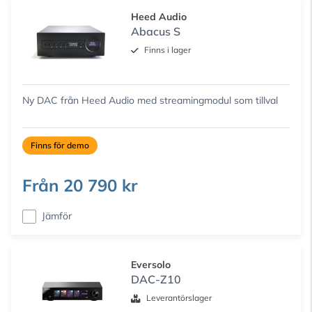
Heed Audio
Abacus S
Finns i lager
Ny DAC från Heed Audio med streamingmodul som tillval
Finns för demo
Från
20 790 kr
Jämför
Eversolo
DAC-Z10
Leverantörslager