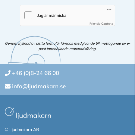
Friendly Captcha
Genom ifyllnad av detta formulär lämnas medgivande till mottagande av e-
post innehållande marknadsföring.
+46 (0)8-24 66 00
info@ljudmakarn.se
© Ljudmakarn AB