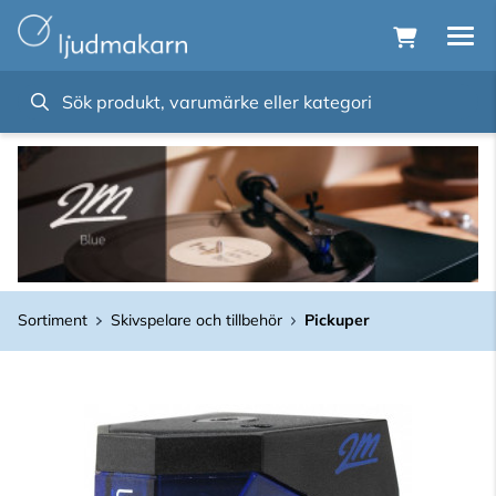
Sortiment
Skivspelare och tillbehör
Pickuper