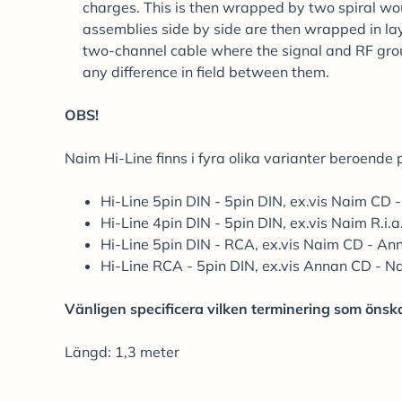
charges. This is then wrapped by two spiral w
assemblies side by side are then wrapped in lay
two-channel cable where the signal and RF groun
any difference in field between them.
OBS!
Naim Hi-Line finns i fyra olika varianter beroende
Hi-Line 5pin DIN - 5pin DIN, ex.vis Naim CD 
Hi-Line 4pin DIN - 5pin DIN, ex.vis Naim R.i.
Hi-Line 5pin DIN - RCA, ex.vis Naim CD - An
Hi-Line RCA - 5pin DIN, ex.vis Annan CD - N
Vänligen specificera vilken terminering som önska
Längd: 1,3 meter