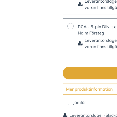
Leverantörslag
varan finns tillg
RCA - 5-pin DIN, t 
Naim Försteg
Leverantörslag
varan finns tillg
Mer produktinformation
Jämför
Leverantörslager
(Skick