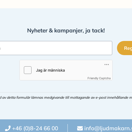
Nyheter & kampanjer, ja tack!
Reg
s
Friendly Captcha
d av detta formulär lämnas medgivande till mottagande av e-post innehållande m
+46 (0)8-24 66 00
info@ljudmakarn.