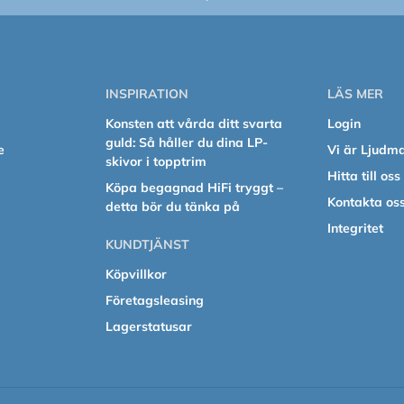
INSPIRATION
LÄS MER
Konsten att vårda ditt svarta
Login
guld: Så håller du dina LP-
e
Vi är Ljudm
skivor i topptrim
Hitta till oss
Köpa begagnad HiFi tryggt –
Kontakta os
detta bör du tänka på
Integritet
KUNDTJÄNST
Köpvillkor
Företagsleasing
Lagerstatusar