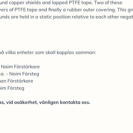
ound copper shields and lapped PTFE tape. Two of these
ers of PTFE tape and finally a rubber outer covering. This gi
ds are held in a static position relative to each other nega
 på vilka enheter som skall kopplas samman:
- Naim Förstärkare
a.a. - Naim Försteg
nan Förstärkare
aim Försteg
s, vid osäkerhet, vänligen kontakta oss.