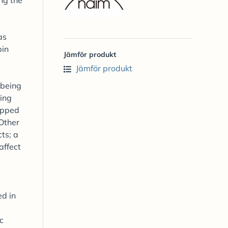
ing the
as
pin
Jämför produkt
Jämför produkt
 being
eing
lipped
 Other
ts; a
affect
ed in
c