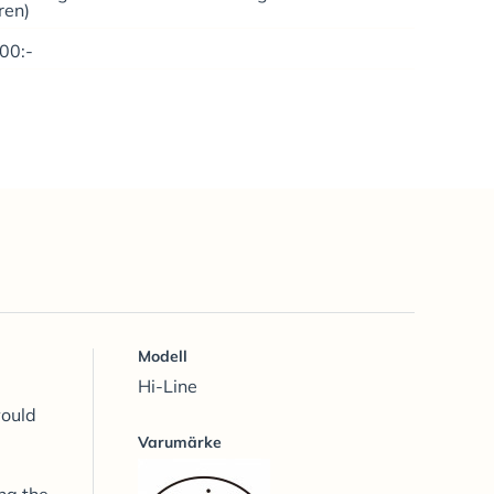
ren)
500:-
Modell
Hi-Line
would
Varumärke