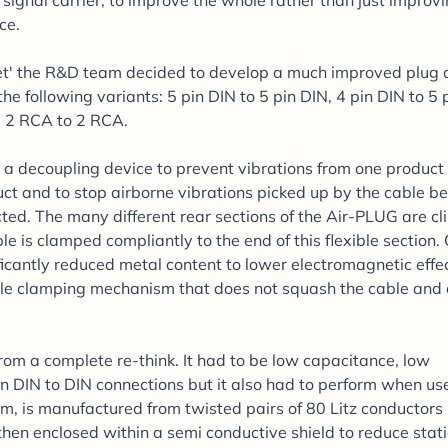
 signal carrier; to improve the whole rather than just improv
ce.
heet' the R&D team decided to develop a much improved plug 
the following variants: 5 pin DIN to 5 pin DIN, 4 pin DIN to 5 
d 2 RCA to 2 RCA.
 a decoupling device to prevent vibrations from one product
uct and to stop airborne vibrations picked up by the cable b
cted. The many different rear sections of the Air-PLUG are c
ble is clamped compliantly to the end of this flexible section.
ficantly reduced metal content to lower electromagnetic effec
ble clamping mechanism that does not squash the cable and 
from a complete re-think. It had to be low capacitance, low
 in DIN to DIN connections but it also had to perform when us
im, is manufactured from twisted pairs of 80 Litz conductors
hen enclosed within a semi conductive shield to reduce stati