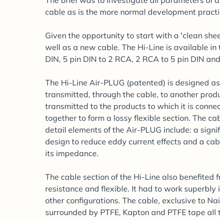
The brief was to investigate all parameters of a
cable as is the more normal development practi
Given the opportunity to start with a 'clean s
well as a new cable. The Hi-Line is available in 
DIN, 5 pin DIN to 2 RCA, 2 RCA to 5 pin DIN an
The Hi-Line Air-PLUG (patented) is designed as
transmitted, through the cable, to another prod
transmitted to the products to which it is conne
together to form a lossy flexible section. The ca
detail elements of the Air-PLUG include: a signi
design to reduce eddy current effects and a ca
its impedance.
The cable section of the Hi-Line also benefited 
resistance and flexible. It had to work superbly
other configurations. The cable, exclusive to Na
surrounded by PTFE, Kapton and PTFE tape all t