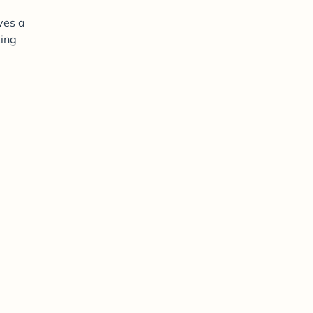
ves a
ting