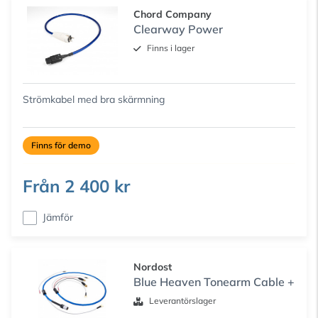
Chord Company
Clearway Power
Finns i lager
Strömkabel med bra skärmning
Finns för demo
Från
2 400 kr
Jämför
Nordost
Blue Heaven Tonearm Cable +
Leverantörslager