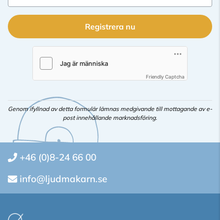
Registrera nu
Friendly Captcha
Genom ifyllnad av detta formulär lämnas medgivande till mottagande av e-
post innehållande marknadsföring.
+46 (0)8-24 66 00
info@ljudmakarn.se