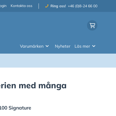
ogin
Kontakta oss
Ring oss!
+46 (0)8-24 66 00
Varumärken
Nyheter
Läs mer
erien med många
00 Signature