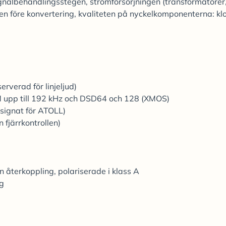
signalbehandlingsstegen, strömförsörjningen (transformatorer
ngen före konvertering, kvaliteten på nyckelkomponenterna: kl
rverad för linjeljud)
upp till 192 kHz och DSD64 och 128 (XMOS)
signat för ATOLL)
fjärrkontrollen)
återkoppling, polariserade i klass A
ng