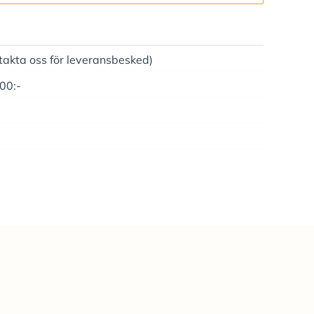
takta oss för leveransbesked)
500:-