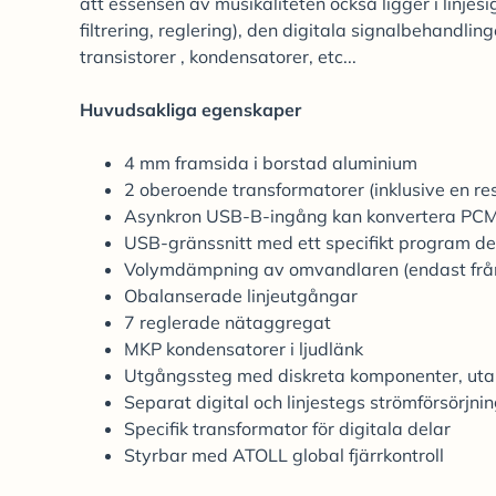
att essensen av musikaliteten också ligger i linje
filtrering, reglering), den digitala signalbehandli
transistorer , kondensatorer, etc...
Huvudsakliga egenskaper
4 mm framsida i borstad aluminium
2 oberoende transformatorer (inklusive en rese
Asynkron USB-B-ingång kan konvertera PCM 
USB-gränssnitt med ett specifikt program de
Volymdämpning av omvandlaren (endast från 
Obalanserade linjeutgångar
7 reglerade nätaggregat
MKP kondensatorer i ljudlänk
Utgångssteg med diskreta komponenter, utan 
Separat digital och linjestegs strömförsörjni
Specifik transformator för digitala delar
Styrbar med ATOLL global fjärrkontroll