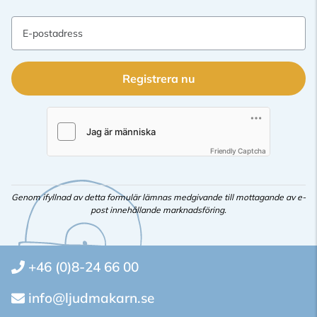
E-postadress
Registrera nu
Friendly Captcha
Genom ifyllnad av detta formulär lämnas medgivande till mottagande av e-
post innehållande marknadsföring.
+46 (0)8-24 66 00
info@ljudmakarn.se