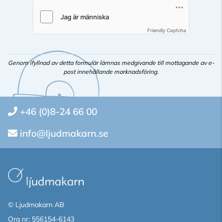
Friendly Captcha
Genom ifyllnad av detta formulär lämnas medgivande till mottagande av e-
post innehållande marknadsföring.
+46 (0)8-24 66 00
info@ljudmakarn.se
© Ljudmakarn AB
Org nr: 556154-6143