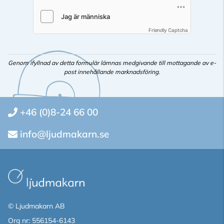
Friendly Captcha
Genom ifyllnad av detta formulär lämnas medgivande till mottagande av e-
post innehållande marknadsföring.
+46 (0)8-24 66 00
info@ljudmakarn.se
© Ljudmakarn AB
Org nr: 556154-6143