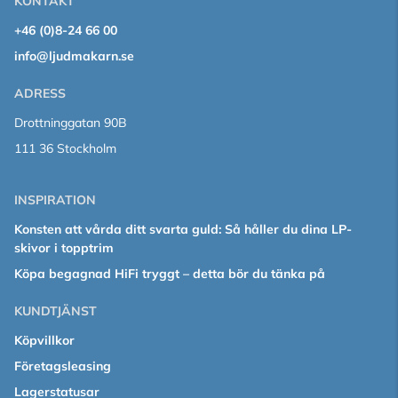
KONTAKT
+46 (0)8-24 66 00
info@ljudmakarn.se
ADRESS
Drottninggatan 90B
111 36 Stockholm
INSPIRATION
Konsten att vårda ditt svarta guld: Så håller du dina LP-
skivor i topptrim
Köpa begagnad HiFi tryggt – detta bör du tänka på
KUNDTJÄNST
Köpvillkor
Företagsleasing
Lagerstatusar