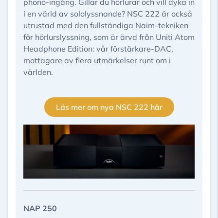
phono-ingång. Gillar du hörlurar och vill dyka in
i en värld av sololyssnande? NSC 222 är också
utrustad med den fullständiga Naim-tekniken
för hörlurslyssning, som är ärvd från Uniti Atom
Headphone Edition: vår förstärkare-DAC,
mottagare av flera utmärkelser runt om i
världen.
Läs mer om nya NSC 222 här
NAP 250