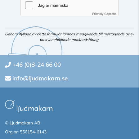
Friendly Captcha
Genom ifyllnad av detta formulär lämnas medgivande till mottagande av e-
post innehållande marknadsföring.
+46 (0)8-24 66 00
info@ljudmakarn.se
© Ljudmakarn AB
Org nr: 556154-6143