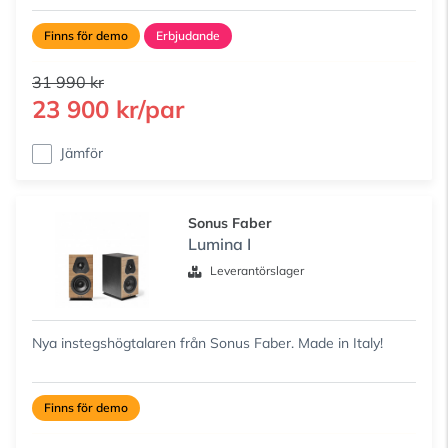
Finns för demo
Erbjudande
31 990 kr
23 900 kr/par
Jämför
Sonus Faber
Lumina I
Leverantörslager
Nya instegshögtalaren från Sonus Faber. Made in Italy!
Finns för demo