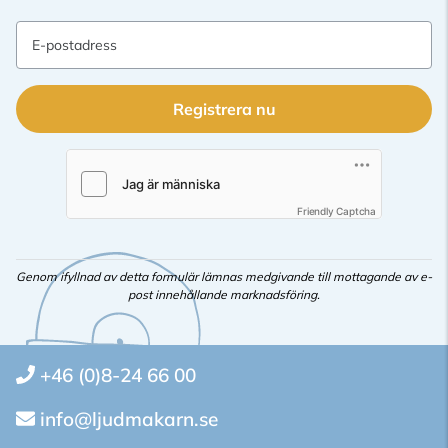
E-postadress
Registrera nu
Friendly Captcha
Genom ifyllnad av detta formulär lämnas medgivande till mottagande av e-
post innehållande marknadsföring.
+46 (0)8-24 66 00
info@ljudmakarn.se