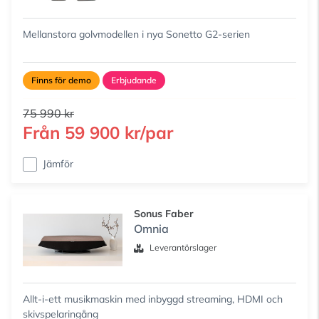
Mellanstora golvmodellen i nya Sonetto G2-serien
Finns för demo
Erbjudande
75 990 kr
Från
59 900 kr/par
Jämför
Sonus Faber
Omnia
Leverantörslager
Allt-i-ett musikmaskin med inbyggd streaming, HDMI och
skivspelaringång