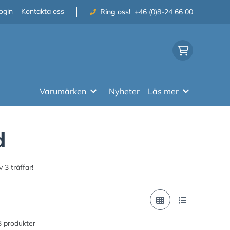
ogin
Kontakta oss
Ring oss!
+46 (0)8-24 66 00
Varumärken
Nyheter
Läs mer
d
 3 träffar!
 3 produkter