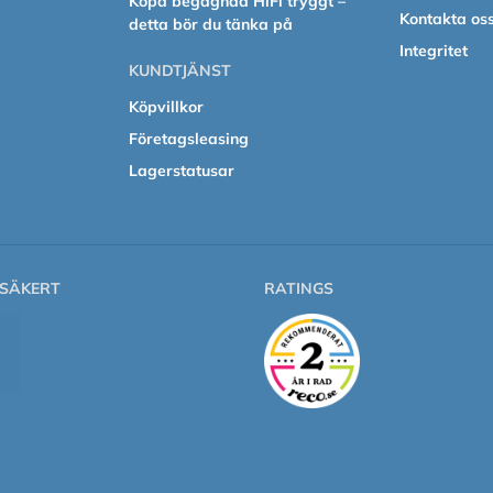
Köpa begagnad HiFi tryggt –
Kontakta os
detta bör du tänka på
Integritet
KUNDTJÄNST
Köpvillkor
Företagsleasing
Lagerstatusar
SÄKERT
RATINGS