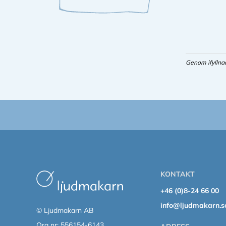
Genom ifyllna
KONTAKT
+46 (0)8-24 66 00
info@ljudmakarn.s
© Ljudmakarn AB
Org nr: 556154-6143