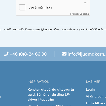
Friendly Captcha
d av detta formulär lämnas medgivande till mottagande av e-post innehållande m
+46 (0)8-24 66 00
info@ljudmakarn.
INSPIRATION
LÄS MER
Konsten att vårda ditt svarta
Login
guld: Så håller du dina LP-
e
Vi är Ljudm
skivor i topptrim
Hitta till oss