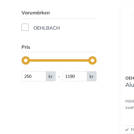
Varumärken
OEHLBACH
Pris
kr
-
kr
OE
Alu
Hörl
svart
F