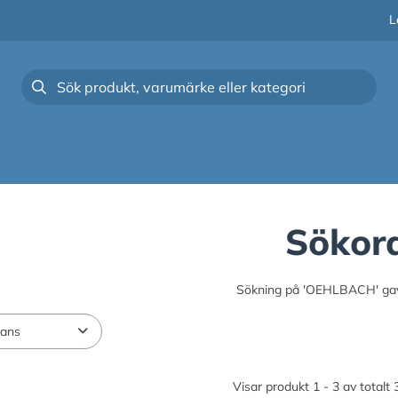
L
Sökor
Sökning på
'OEHLBACH'
gav
Visar produkt 1 - 3 av totalt