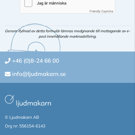
Friendly Captcha
Genom ifyllnad av detta formulär lämnas medgivande till mottagande av e-
post innehållande marknadsföring.
+46 (0)8-24 66 00
info@ljudmakarn.se
© Ljudmakarn AB
Org nr: 556154-6143