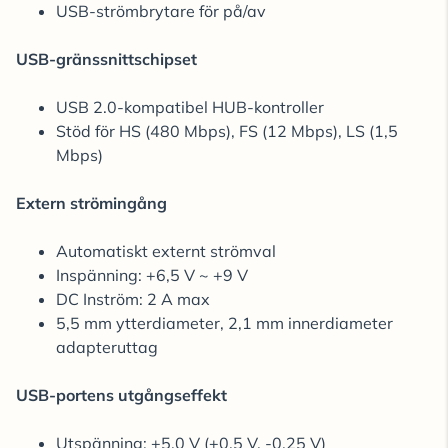
USB-strömbrytare för på/av
USB-gränssnittschipset
USB 2.0-kompatibel HUB-kontroller
Stöd för HS (480 Mbps), FS (12 Mbps), LS (1,5
Mbps)
Extern strömingång
Automatiskt externt strömval
Inspänning: +6,5 V ~ +9 V
DC Inström: 2 A max
5,5 mm ytterdiameter, 2,1 mm innerdiameter
adapteruttag
USB-portens utgångseffekt
Utspänning: +5,0 V (+0,5 V, -0,25 V)