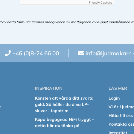
Friendly Captcha
d av detta formulär lämnas medgivande till mottagande av e-post innehållande m
+46 (0)8-24 66 00
info@ljudmakarn.
INSPIRATION
LÄS MER
Konsten att vårda ditt svarta
Login
guld: Så håller du dina LP-
e
Vi är Ljudm
skivor i topptrim
Hitta till oss
Köpa begagnad HiFi tryggt –
Kontakta os
detta bör du tänka på
Integritet