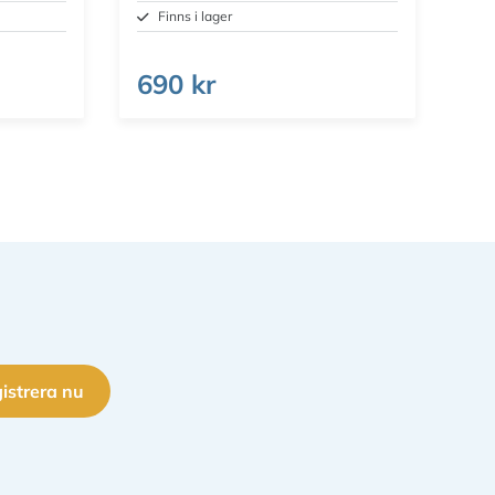
Finns i lager
690 kr
istrera nu