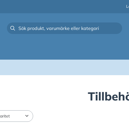
L
Tillbeh