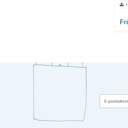
L
Fr
E-postadres