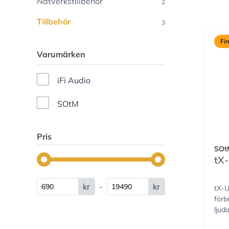
Nätverkstillbehör
2
Tillbehör
3
Fi
Varumärken
iFi Audio
SOtM
Pris
SOt
tX
kr
-
kr
tX-
förb
ljud