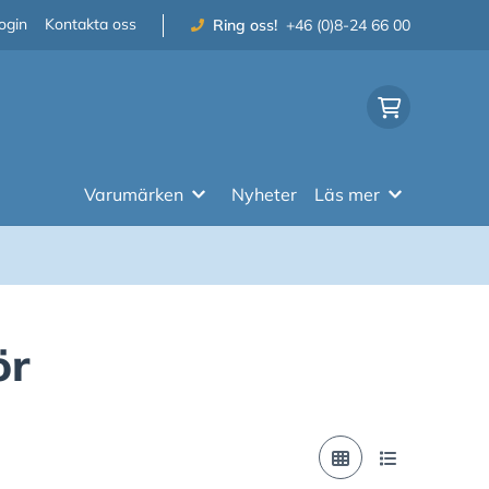
ogin
Kontakta oss
Ring oss!
+46 (0)8-24 66 00
Varumärken
Nyheter
Läs mer
ör