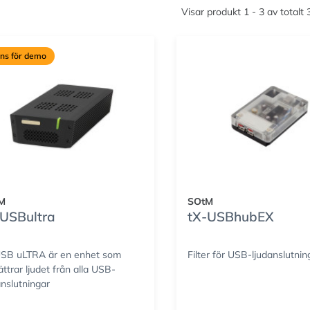
Visar produkt 1 - 3 av totalt
nns för demo
M
SOtM
-USBultra
tX-USBhubEX
USB uLTRA är en enhet som
Filter för USB-ljudanslutnin
ättrar ljudet från alla USB-
anslutningar