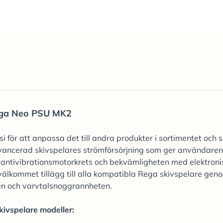
ga Neo PSU MK2
 för att anpassa det till andra produkter i sortimentet och 
avancerad skivspelares strömförsörjning som ger användaren
d antivibrationsmotorkrets och bekvämligheten med elektroni
älkommet tillägg till alla kompatibla Rega skivspelare gen
ten och varvtalsnoggrannheten.
ivspelare modeller: