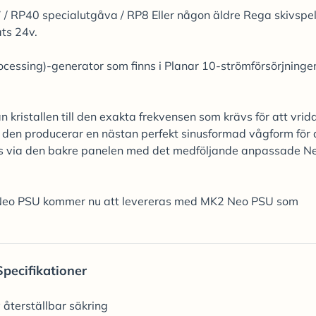
P7 / RP40 specialutgåva / RP8 Eller någon äldre Rega skivspe
ts 24v.
essing)-generator som finns i Planar 10-strömförsörjninge
kristallen till den exakta frekvensen som krävs för att vrid
den producerar en nästan perfekt sinusformad vågform för 
örs via den bakre panelen med det medföljande anpassade N
r Neo PSU kommer nu att levereras med MK2 Neo PSU som
Specifikationer
 återställbar säkring