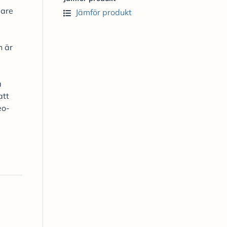
lare
Jämför produkt
n är
a
att
eo-