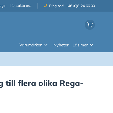
ogin
Kontakta oss
Ring oss!
+46 (0)8-24 66 00
Varumärken
Nyheter
Läs mer
 till flera olika Rega-