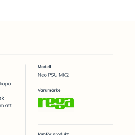
Modell
Neo PSU MK2
skapa
Varumärke
sk
om att
Jämför produkt