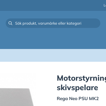
L
Motorstyrning
skivspelare
Rega
Neo PSU MK2