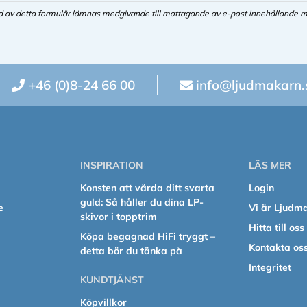
d av detta formulär lämnas medgivande till mottagande av e-post innehållande m
+46 (0)8-24 66 00
info@ljudmakarn.
INSPIRATION
LÄS MER
Konsten att vårda ditt svarta
Login
guld: Så håller du dina LP-
e
Vi är Ljudm
skivor i topptrim
Hitta till oss
Köpa begagnad HiFi tryggt –
Kontakta os
detta bör du tänka på
Integritet
KUNDTJÄNST
Köpvillkor