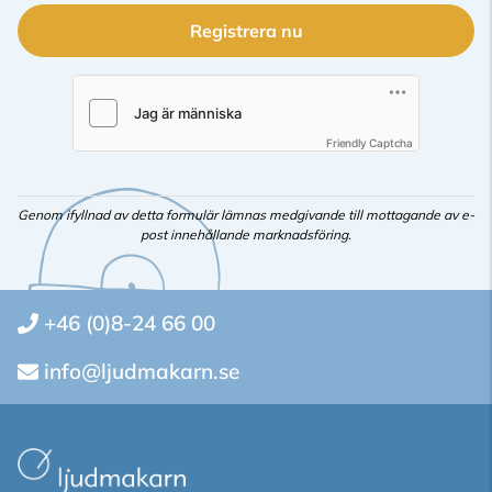
Registrera nu
Friendly Captcha
Genom ifyllnad av detta formulär lämnas medgivande till mottagande av e-
post innehållande marknadsföring.
+46 (0)8-24 66 00
info@ljudmakarn.se