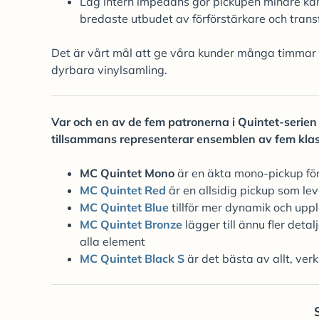
Låg intern impedans gör pickupen mindre käns
bredaste utbudet av förförstärkare och trans
Det är vårt mål att ge våra kunder många timmar 
dyrbara vinylsamling.
Var och en av de fem patronerna i Quintet-serien h
tillsammans representerar ensemblen av fem klas
MC Quintet Mono
är en äkta mono-pickup för
MC Quintet Red
är en allsidig pickup som le
MC Quintet Blue
tillför mer dynamik och uppl
MC Quintet Bronze
lägger till ännu fler det
alla element
MC Quintet Black S
är det bästa av allt, ver