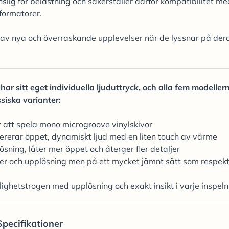
lig för belastning och säkerställer därför kompatibilitet me
formatorer.
av nya och överraskande upplevelser när de lyssnar på der
ar sitt eget individuella ljuduttryck, och alla fem modeller
siska varianter:
 att spela mono microgroove vinylskivor
vererar öppet, dynamiskt ljud med en liten touch av värme
ösning, låter mer öppet och återger fler detaljer
aljer och upplösning men på ett mycket jämnt sätt som respek
klighetstrogen med upplösning och exakt insikt i varje inspel
Specifikationer