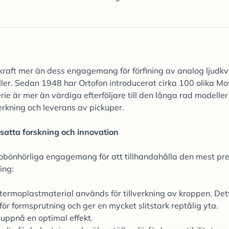
raft mer än dess engagemang för förfining av analog ljudkva
ler. Sedan 1948 har Ortofon introducerat cirka 100 olika Mo
erie är mer än värdiga efterföljare till den långa rad modelle
verkning och leverans av pickuper.
rtsatta forskning och innovation
bönhörliga engagemang för att tillhandahålla den mest pre
ing:
n) termoplastmaterial används för tillverkning av kroppen. Det
för formsprutning och ger en mycket slitstark reptålig yta.
ppnå en optimal effekt.