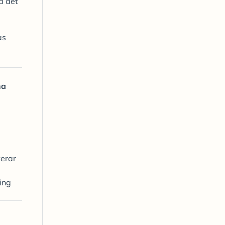
d det
as
na
terar
ning