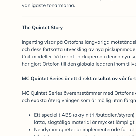
vanligaste tonarmarna.
The Quintet Story
Ingenting visar på Ortofons långvariga motståndsk
och dess fortsatta utveckling av nya pickupnmodel
Coil-modeller. Vi tror att pickuperna i denna nya s
har gjort Ortofon till den globala ledaren inom till
MC Quintet Series är ett direkt resultat av vår fo
MC Quintet Series överensstämmer med Ortofons o
och exakta återgivningen som är möjlig utan färgn
Ett speciellt ABS (akrylnitril/butadien/styre
lätta, slagtåliga material är mycket lämpligt 
Neodymmagneter är implementerade för att u