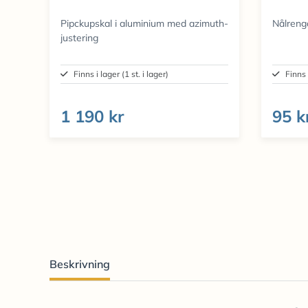
Pipckupskal i aluminium med azimuth-
Nålreng
justering
Finns i lager (1 st. i lager)
Finns 
1 190 kr
95 k
Beskrivning