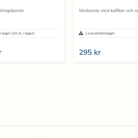
öringsborste
Skivborste med kolfiber och 
i lager (10 st. i lager)
Leverantörslager
r
295 kr