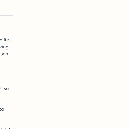
litet
ving
r som
cisa
ta