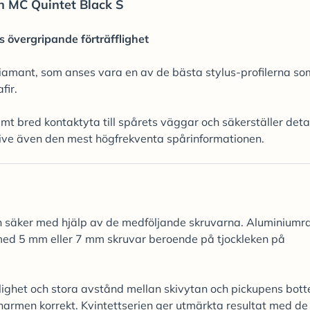
n MC Quintet Black S
s övergripande förträfflighet
iamant, som anses vara en av de bästa stylus-profilerna so
fir.
emt bred kontaktyta till spårets väggar och säkerställer deta
sive även den mest högfrekventa spårinformationen.
h säker med hjälp av de medföljande skruvarna. Aluminium
ed 5 mm eller 7 mm skruvar beroende på tjockleken på
ynlighet och stora avstånd mellan skivytan och pickupens bott
onarmen korrekt. Kvintettserien ger utmärkta resultat med de