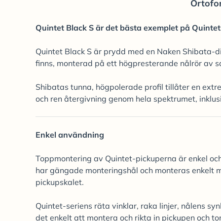
Ortofo
Quintet Black S är det bästa exemplet på Quintet
Quintet Black S är prydd med en Naken Shibata-d
finns, monterad på ett högpresterande nålrör av sa
Shibatas tunna, högpolerade profil tillåter en extr
och ren återgivning genom hela spektrumet, inklu
Enkel användning
Toppmontering av Quintet-pickuperna är enkel oc
har gängade monteringshål och monteras enkelt m
pickupskalet.
Quintet-seriens räta vinklar, raka linjer, nålens s
det enkelt att montera och rikta in pickupen och t