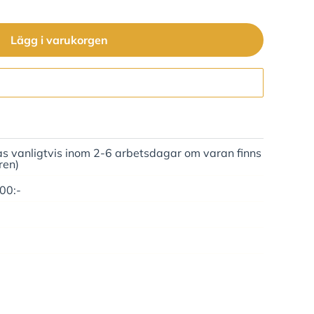
Lägg i varukorgen
Gå till kassan
as vanligtvis inom 2-6 arbetsdagar om varan finns
ren)
500:-