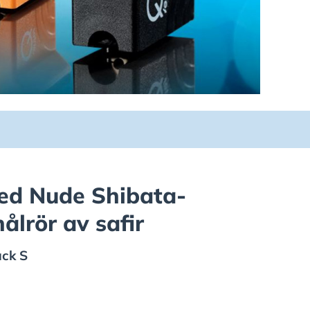
ed Nude Shibata-
ålrör av safir
ack S