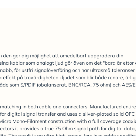
ch den ger dig möjlighet att omedelbart uppgradera din
 sina kablar som analogt ljud gör även om det "bara är ettor
nabb, förlustfri signalöverföring och har ultrasmå toleranser
ffekt på trovärdigheten i ljudet som blir både renare, ärli
s både som S/PDIF (obalanserat, BNC/RCA, 75 ohm) och AES/
matching in both cable and connectors. Manufactured entirel
or digital signal transfer and uses a silver-plated solid OFC
Micro Mono-Filament construction with a full coverage coaxi
ors it provides a true 75 Ohm signal path for digital data,
its. The result is an ultra high-speed, low loss cable specifica