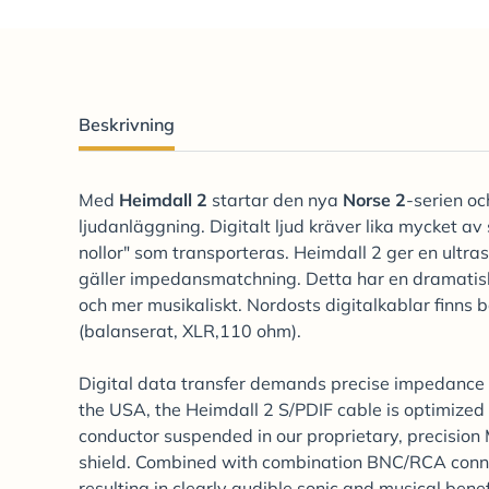
Beskrivning
Med
Heimdall 2
startar den nya
Norse 2
-serien o
ljudanläggning. Digitalt ljud kräver lika mycket av
nollor" som transporteras. Heimdall 2 ger en ultras
gäller impedansmatchning. Detta har en dramatisk e
och mer musikaliskt. Nordosts digitalkablar finn
(balanserat, XLR,110 ohm).
Digital data transfer demands precise impedance 
the USA, the Heimdall 2 S/PDIF cable is optimized f
conductor suspended in our proprietary, precision 
shield. Combined with combination BNC/RCA connect
resulting in clearly audible sonic and musical benef