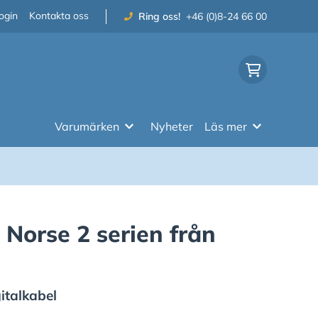
ogin
Kontakta oss
Ring oss!
+46 (0)8-24 66 00
Varumärken
Nyheter
Läs mer
i Norse 2 serien från
italkabel