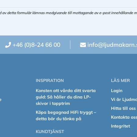
d av detta formulär lämnas medgivande till mottagande av e-post innehållande m
+46 (0)8-24 66 00
info@ljudmakarn.
INSPIRATION
LÄS MER
Konsten att vårda ditt svarta
Login
guld: Så håller du dina LP-
e
Vi är Ljudm
skivor i topptrim
Hitta till oss
Köpa begagnad HiFi tryggt –
Kontakta os
detta bör du tänka på
Integritet
KUNDTJÄNST