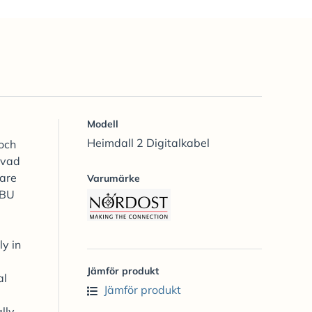
Modell
Heimdall 2 Digitalkabel
 och
 vad
gare
Varumärke
EBU
y in
Jämför produkt
al
Jämför produkt
lly