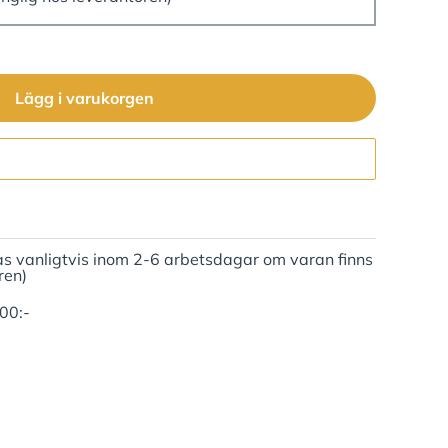
Lägg i varukorgen
Gå till kassan
as vanligtvis inom 2-6 arbetsdagar om varan finns
ren)
500:-