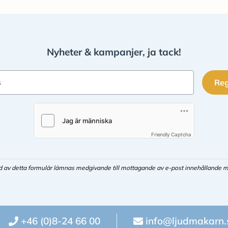
Nyheter & kampanjer, ja tack!
Reg
s
Friendly Captcha
d av detta formulär lämnas medgivande till mottagande av e-post innehållande m
+46 (0)8-24 66 00
info@ljudmakarn.