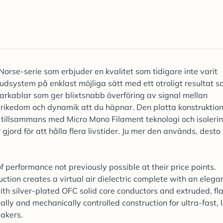
Norse-serie som erbjuder en kvalitet som tidigare inte varit
ljudsystem på enklast möjliga sätt med ett otroligt resultat 
larkablar som ger blixtsnabb överföring av signal mellan
jrikedom och dynamik att du häpnar. Den platta konstruktio
 tillsammans med Micro Mono Filament teknologi och isoleri
gjord för att hålla flera livstider. Ju mer den används, desto
f performance not previously possible at their price points.
tion creates a virtual air dielectric complete with an elega
 silver-plated OFC solid core conductors and extruded, fla
ically and mechanically controlled construction for ultra-fast,
eakers.