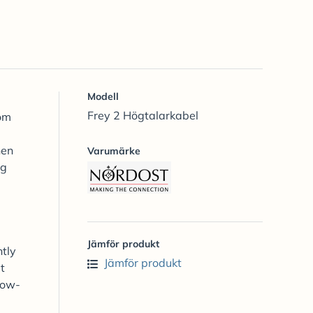
Modell
Frey 2 Högtalarkabel
som
nen
Varumärke
ng
Jämför produkt
ntly
Jämför produkt
t
 low-