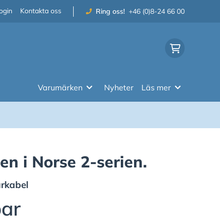
ogin
Kontakta oss
Ring oss!
+46 (0)8-24 66 00
Varumärken
Nyheter
Läs mer
n i Norse 2-serien.
arkabel
par