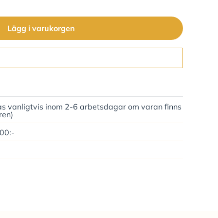
Lägg i varukorgen
Gå till kassan
as vanligtvis inom 2-6 arbetsdagar om varan finns
ren)
500:-