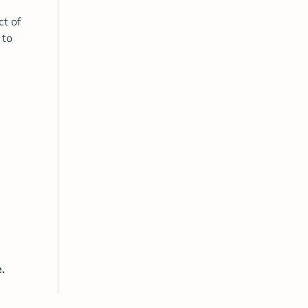
t of
 to
.