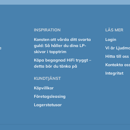
INSPIRATION
LÄS MER
Konsten att vårda ditt svarta
Login
guld: Så håller du dina LP-
e
Vi är Ljudm
skivor i topptrim
Hitta till oss
Köpa begagnad HiFi tryggt –
Kontakta os
detta bör du tänka på
Integritet
KUNDTJÄNST
Köpvillkor
Företagsleasing
Lagerstatusar