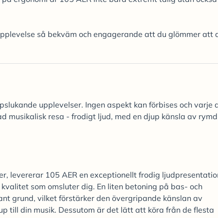
supplevelse så bekväm och engagerande att du glömmer att 
ppslukande upplevelser. Ingen aspekt kan förbises och varje d
ad musikalisk resa - frodigt ljud, med en djup känsla av rymd
r, levererar 105 AER en exceptionellt frodig ljudpresentatio
g kvalitet som omsluter dig. En liten betoning på bas- och
t grund, vilket förstärker den övergripande känslan av
up till din musik. Dessutom är det lätt att köra från de flesta