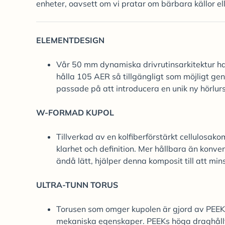
enheter, oavsett om vi pratar om bärbara källor el
ELEMENTDESIGN
Vår 50 mm dynamiska drivrutinsarkitektur har
hålla 105 AER så tillgängligt som möjligt g
passade på att introducera en unik ny hörlur
W-FORMAD KUPOL
Tillverkad av en kolfiberförstärkt cellulosak
klarhet och definition. Mer hållbara än konve
ändå lätt, hjälper denna komposit till att mi
ULTRA-TUNN TORUS
Torusen som omger kupolen är gjord av PEEK 
mekaniska egenskaper. PEEKs höga draghållfa