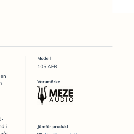
Modell
105 AER
 en
Varumärke
h
D-
d i
Jämför produkt
 vår