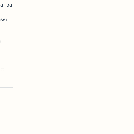
var på
nser
l.
tt