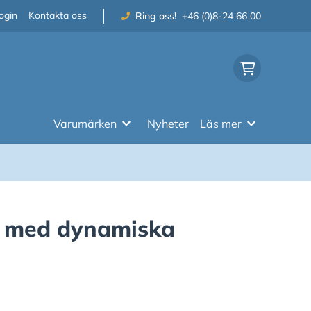
ogin
Kontakta oss
Ring oss!
+46 (0)8-24 66 00
Varumärken
Nyheter
Läs mer
r med dynamiska