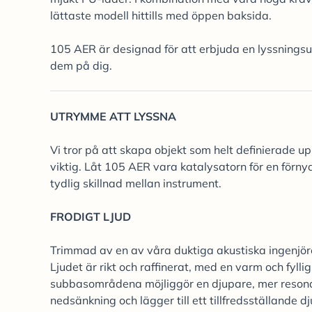
lättaste modell hittills med öppen baksida.
105 AER är designad för att erbjuda en lyssning
dem på dig.
UTRYMME ATT LYSSNA
Vi tror på att skapa objekt som helt definierade u
viktig. Låt 105 AER vara katalysatorn för en förny
tydlig skillnad mellan instrument.
FRODIGT LJUD
Trimmad av en av våra duktiga akustiska ingenjöre
Ljudet är rikt och raffinerat, med en varm och fylli
subbasområdena möjliggör en djupare, mer resonan
nedsänkning och lägger till ett tillfredsställande dj