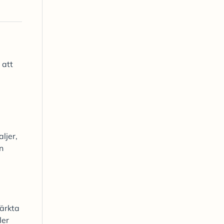
 att
ljer,
n
märkta
ler