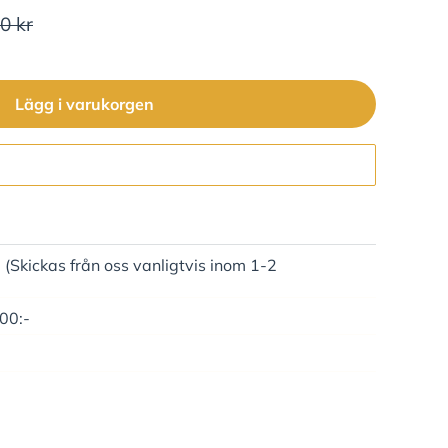
0 kr
Lägg i varukorgen
Gå till kassan
)
(Skickas från oss vanligtvis inom 1-2
500:-