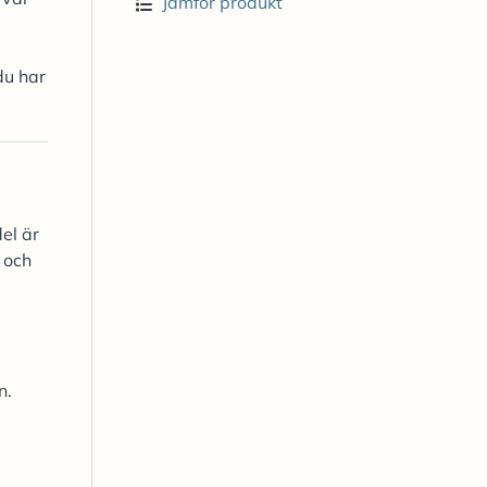
Jämför produkt
du har
el är
 och
n.