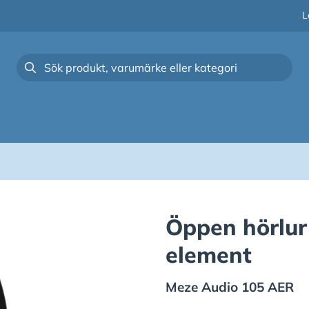
L
Öppen hörlu
element
Meze Audio
105 AER