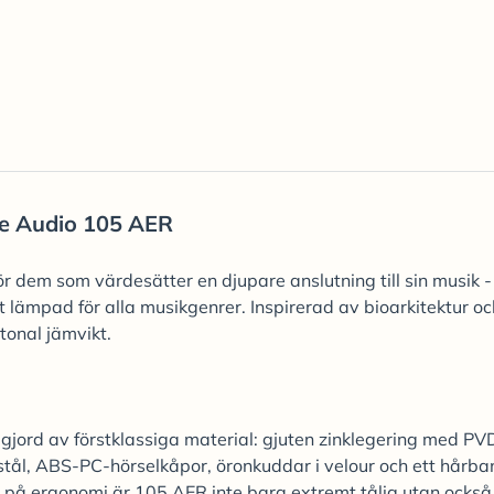
e Audio 105 AER
 dem som värdesätter en djupare anslutning till sin musik -
lämpad för alla musikgenrer. Inspirerad av bioarkitektur oc
onal jämvikt.
gjord av förstklassiga material: gjuten zinklegering med PV
ål, ABS-PC-hörselkåpor, öronkuddar i velour och ett hårban
 på ergonomi är 105 AER inte bara extremt tålig utan också