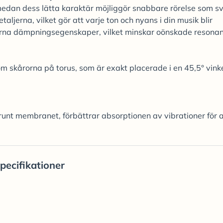
, medan dess lätta karaktär möjliggör snabbare rörelse som s
taljerna, vilket gör att varje ton och nyans i din musik blir
erna dämpningsegenskaper, vilket minskar oönskade resona
m skårorna på torus, som är exakt placerade i en 45,5° vinke
runt membranet, förbättrar absorptionen av vibrationer för a
pecifikationer