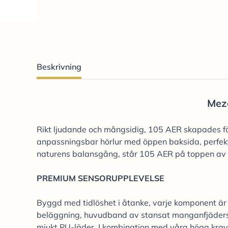
Beskrivning
Mez
Rikt ljudande och mångsidig, 105 AER skapades för
anpassningsbar hörlur med öppen baksida, perfekt 
naturens balansgång, står 105 AER på toppen av t
PREMIUM SENSORUPPLEVELSE
Byggd med tidlöshet i åtanke, varje komponent är 
beläggning, huvudband av stansat manganfjäderst
mjukt PU-läder. I kombination med våra höga krav