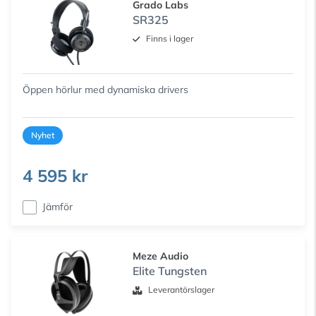
Grado Labs
SR325
Finns i lager
Öppen hörlur med dynamiska drivers
Nyhet
4 595 kr
Jämför
Meze Audio
Elite Tungsten
Leverantörslager