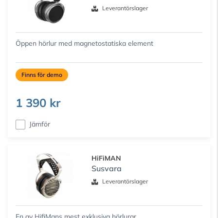
Leverantörslager
Öppen hörlur med magnetostatiska element
Finns för demo
1 390 kr
Jämför
HiFiMAN
Susvara
Leverantörslager
En av HifiMans mest exklusiva hörlurar