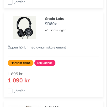
Jämför
Grado Labs
SR60x
Finns i lager
Öppen hörlur med dynamiska element
Finns för demo
Erbjudande
1 695 kr
1 090 kr
Jämför