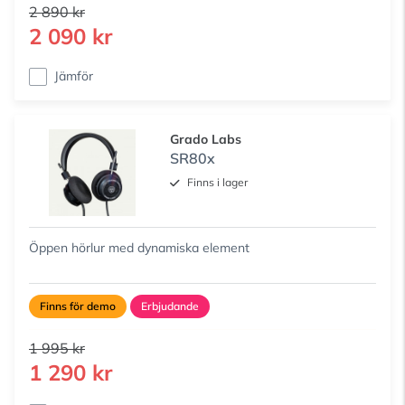
2 890 kr
2 090 kr
Jämför
Grado Labs
SR80x
Finns i lager
Öppen hörlur med dynamiska element
Finns för demo
Erbjudande
1 995 kr
1 290 kr