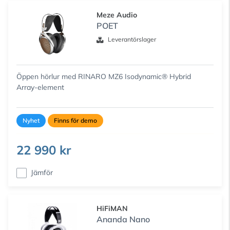
Meze Audio
POET
Leverantörslager
Öppen hörlur med RINARO MZ6 Isodynamic® Hybrid
Array-element
Nyhet
Finns för demo
22 990 kr
Jämför
HiFiMAN
Ananda Nano