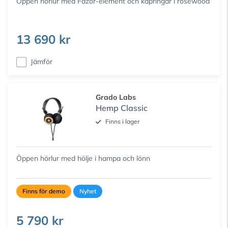
Öppen hörlur med Fazor-element och kåpringar i rosewood
13 690 kr
Jämför
Grado Labs
Hemp Classic
Finns i lager
Öppen hörlur med hölje i hampa och lönn
Finns för demo
Nyhet
5 790 kr