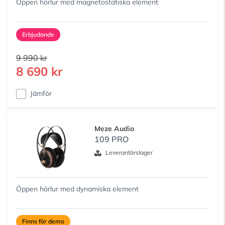
Öppen hörlur med magnetostatiska element
Erbjudande
9 990 kr
8 690 kr
Jämför
Meze Audio
109 PRO
Leverantörslager
Öppen hörlur med dynamiska element
Finns för demo