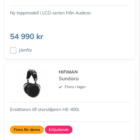
Ny toppmodell i LCD-serien från Audeze.
54 990 kr
Jämför
HiFiMAN
Sundara
Finns i lager
Ersättaren till storsäljaren HE-400i.
Finns för demo
Erbjudande