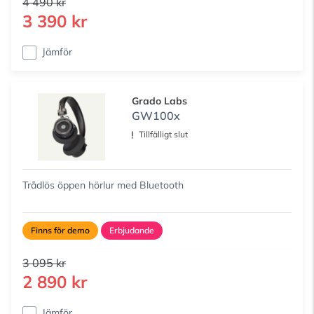
4 490 kr
3 390 kr
Jämför
Grado Labs
GW100x
Tillfälligt slut
Trådlös öppen hörlur med Bluetooth
Finns för demo
Erbjudande
3 095 kr
2 890 kr
Jämför