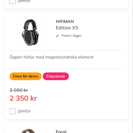
Jämför
HiFiMAN
Edition XS
Finns i lager
Öppen hörlur med magnetostatiska element
Finns för demo
Erbjudande
3 090 kr
2 350 kr
Jämför
Focal