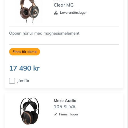
Clear MG
Leverantörslager
Öppen hörlur med magnesiumelement
Finns för demo
17 490 kr
Jämför
Meze Audio
105 SILVA
Finns i lager