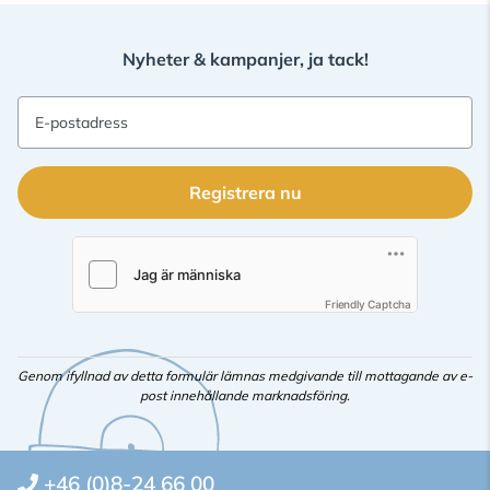
Nyheter & kampanjer, ja tack!
E-postadress
Registrera nu
Friendly Captcha
Genom ifyllnad av detta formulär lämnas medgivande till mottagande av e-
post innehållande marknadsföring.
+46 (0)8-24 66 00