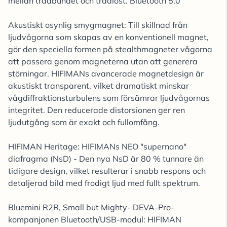
mellan trådbundet och trådlöst. Bluetooth 5.0
Akustiskt osynlig smygmagnet: Till skillnad från
ljudvågorna som skapas av en konventionell magnet,
gör den speciella formen på stealthmagneter vågorna
att passera genom magneterna utan att generera
störningar. HIFIMANs avancerade magnetdesign är
akustiskt transparent, vilket dramatiskt minskar
vågdiffraktionsturbulens som försämrar ljudvågornas
integritet. Den reducerade distorsionen ger ren
ljudutgång som är exakt och fullomfång.
HIFIMAN Heritage: HIFIMANs NEO "supernano"
diafragma (NsD) - Den nya NsD är 80 % tunnare än
tidigare design, vilket resulterar i snabb respons och
detaljerad bild med frodigt ljud med fullt spektrum.
Bluemini R2R, Small but Mighty- DEVA-Pro-
kompanjonen Bluetooth/USB-modul: HIFIMAN