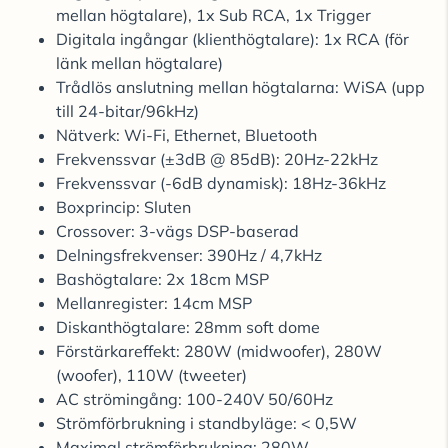
mellan högtalare), 1x Sub RCA, 1x Trigger
Digitala ingångar (klienthögtalare): 1x RCA (för
länk mellan högtalare)
Trådlös anslutning mellan högtalarna: WiSA (upp
till 24-bitar/96kHz)
Nätverk: Wi-Fi, Ethernet, Bluetooth
Frekvenssvar (±3dB @ 85dB): 20Hz-22kHz
Frekvenssvar (-6dB dynamisk): 18Hz-36kHz
Boxprincip: Sluten
Crossover: 3-vägs DSP-baserad
Delningsfrekvenser: 390Hz / 4,7kHz
Bashögtalare: 2x 18cm MSP
Mellanregister: 14cm MSP
Diskanthögtalare: 28mm soft dome
Förstärkareffekt: 280W (midwoofer), 280W
(woofer), 110W (tweeter)
AC strömingång: 100-240V 50/60Hz
Strömförbrukning i standbyläge: < 0,5W
Maximal strömförbrukning: 280W