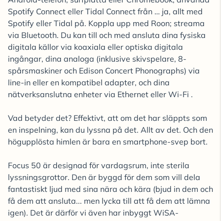
Spotify Connect eller Tidal Connect från … ja, allt med
Spotify eller Tidal på. Koppla upp med Roon; streama
via Bluetooth. Du kan till och med ansluta dina fysiska
digitala källor via koaxiala eller optiska digitala
ingångar, dina analoga (inklusive skivspelare, 8-
spårsmaskiner och Edison Concert Phonographs) via
line-in eller en kompatibel adapter, och dina
nätverksanslutna enheter via Ethernet eller Wi-Fi .
Vad betyder det? Effektivt, att om det har släppts som
en inspelning, kan du lyssna på det. Allt av det. Och den
högupplösta himlen är bara en smartphone-svep bort.
Focus 50 är designad för vardagsrum, inte sterila
lyssningsgrottor. Den är byggd för dem som vill dela
fantastiskt ljud med sina nära och kära (bjud in dem och
få dem att ansluta... men lycka till att få dem att lämna
igen). Det är därför vi även har inbyggt WiSA-