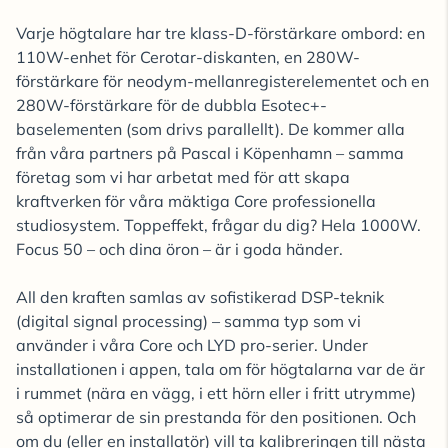
Varje högtalare har tre klass-D-förstärkare ombord: en
110W-enhet för Cerotar-diskanten, en 280W-
förstärkare för neodym-mellanregisterelementet och en
280W-förstärkare för de dubbla Esotec+-
baselementen (som drivs parallellt). De kommer alla
från våra partners på Pascal i Köpenhamn – samma
företag som vi har arbetat med för att skapa
kraftverken för våra mäktiga Core professionella
studiosystem. Toppeffekt, frågar du dig? Hela 1000W.
Focus 50 – och dina öron – är i goda händer.
All den kraften samlas av sofistikerad DSP-teknik
(digital signal processing) – samma typ som vi
använder i våra Core och LYD pro-serier. Under
installationen i appen, tala om för högtalarna var de är
i rummet (nära en vägg, i ett hörn eller i fritt utrymme)
så optimerar de sin prestanda för den positionen. Och
om du (eller en installatör) vill ta kalibreringen till nästa