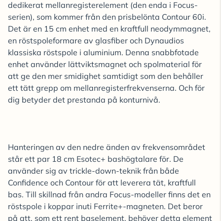
dedikerat mellanregisterelement (den enda i Focus-
serien), som kommer från den prisbelönta Contour 60i.
Det är en 15 cm enhet med en kraftfull neodymmagnet,
en röstspoleformare av glasfiber och Dynaudios
klassiska röstspole i aluminium. Denna snabbfotade
enhet använder lättviktsmagnet och spolmaterial för
att ge den mer smidighet samtidigt som den behåller
ett tätt grepp om mellanregisterfrekvenserna. Och för
dig betyder det prestanda på konturnivå.
Hanteringen av den nedre änden av frekvensområdet
står ett par 18 cm Esotec+ bashögtalare för. De
använder sig av trickle-down-teknik från både
Confidence och Contour för att leverera tät, kraftfull
bas. Till skillnad från andra Focus-modeller finns det en
röstspole i koppar inuti Ferrite+-magneten. Det beror
på att, som ett rent baselement, behöver detta element