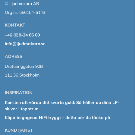
© Ljudmakarn AB
Org nr: 556154-6143
KONTAKT
+46 (0)8-24 66 00
info@ljudmakarn.se
ADRESS
Drottninggatan 90B
111 36 Stockholm
INSPIRATION
Konsten att vårda ditt svarta guld: Så håller du dina LP-
skivor i topptrim
Köpa begagnad HiFi tryggt – detta bör du tänka på
KUNDTJÄNST