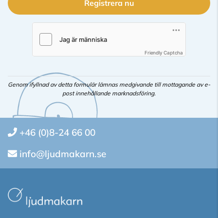
Registrera nu
Friendly Captcha
Genom ifyllnad av detta formulär lämnas medgivande till mottagande av e-
post innehållande marknadsföring.
+46 (0)8-24 66 00
info@ljudmakarn.se