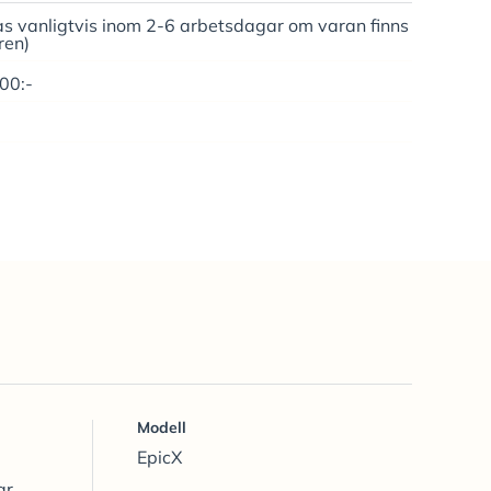
as vanligtvis inom 2-6 arbetsdagar om varan finns
ren)
500:-
Modell
EpicX
ar