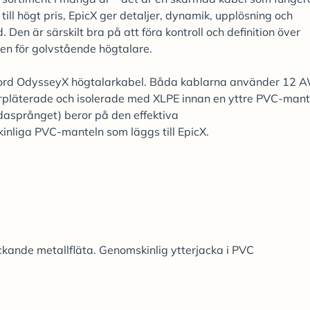
 till högt pris, EpicX ger detaljer, dynamik, upplösning och
Den är särskilt bra på att föra kontroll och definition över
en för golvstående högtalare.
 Chord OdysseyX högtalarkabel. Båda kablarna använder 12
verpläterade och isolerade med XLPE innan en yttre PVC-mant
ndasprånget) beror på den effektiva
nliga PVC-manteln som läggs till EpicX.
kande metallfläta. Genomskinlig ytterjacka i PVC