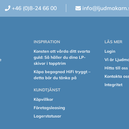
+46 (0)8-24 66 00
info@ljudmakarn.
INSPIRATION
LÄS MER
Konsten att vårda ditt svarta
Login
guld: Så håller du dina LP-
e
Vi är Ljudm
skivor i topptrim
Hitta till oss
Köpa begagnad HiFi tryggt –
Kontakta os
detta bör du tänka på
Integritet
KUNDTJÄNST
Köpvillkor
Företagsleasing
Lagerstatusar