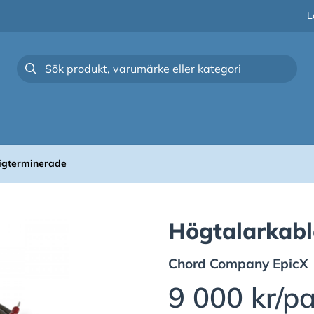
L
digterminerade
Högtalarkabla
Chord Company
EpicX
9 000 kr/pa