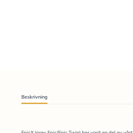
Beskrivning
EpicX (prev Epic/Epic Twin) har varit en del av vå