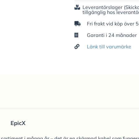
Leverantörslager
(Skick
tillgänglig hos leverantö
Fri frakt vid köp över 
Garanti i 24 månader
Länk till varumärke
EpicX
rt sortiment i många år – det är en skärmad kabel som funger