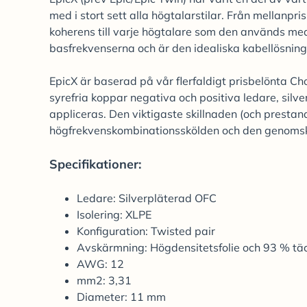
med i stort sett alla högtalarstilar. Från mellanpris
koherens till varje högtalare som den används med. 
basfrekvenserna och är den idealiska kabellösning
EpicX är baserad på vår flerfaldigt prisbelönta
syrefria koppar negativa och positiva ledare, sil
appliceras. Den viktigaste skillnaden (och presta
högfrekvenskombinationsskölden och den genomski
Specifikationer:
Ledare: Silverpläterad OFC
Isolering: XLPE
Konfiguration: Twisted pair
Avskärmning: Högdensitetsfolie och 93 % täc
AWG: 12
mm2: 3,31
Diameter: 11 mm