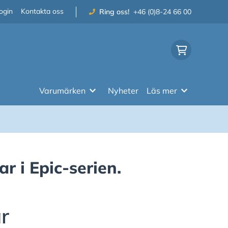
ogin
Kontakta oss
Ring oss!
+46 (0)8-24 66 00
Varumärken
Nyheter
Läs mer
r i Epic-serien.
r