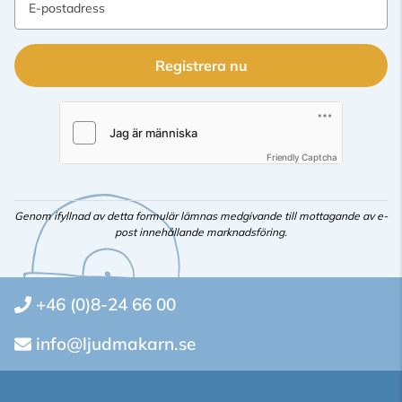
E-postadress
Registrera nu
Friendly Captcha
Genom ifyllnad av detta formulär lämnas medgivande till mottagande av e-
post innehållande marknadsföring.
+46 (0)8-24 66 00
info@ljudmakarn.se