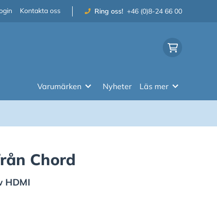
ogin
Kontakta oss
Ring oss!
+46 (0)8-24 66 00
Varumärken
Nyheter
Läs mer
rån Chord
w HDMI