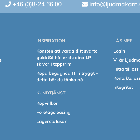
+46 (0)8-24 66 00
info@ljudmakarn.
INSPIRATION
LÄS MER
Konsten att vårda ditt svarta
Login
guld: Så håller du dina LP-
e
Vi är Ljudm
skivor i topptrim
Hitta till oss
Köpa begagnad HiFi tryggt –
Kontakta os
detta bör du tänka på
Integritet
KUNDTJÄNST
Köpvillkor
Företagsleasing
Lagerstatusar