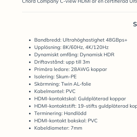
Chord Company C-view HDMI är en certifierad Ul
S
Bandbredd: Ultrahöghastighet 48GBps+
Upplösning: 8K/60Hz, 4K/120Hz
Dynamiskt omfång: Dynamisk HDR
Driftavstånd: upp till 3m
Primära ledare: 28AWG koppar
Isolering: Skum-PE
Skärmning: Twin AL-folie
Kabelmantel: PVC
HDMI-kontaktskal: Guldpläterad koppar
HDMI-kontaktstift: 19-stifts guldpläterad ko
Terminering: Handlödd
HDMI-kontakt bakskal: PVC
Kabeldiameter: 7mm