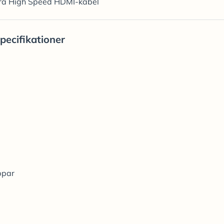
tra High Speed HDMI-kabel
pecifikationer
ppar