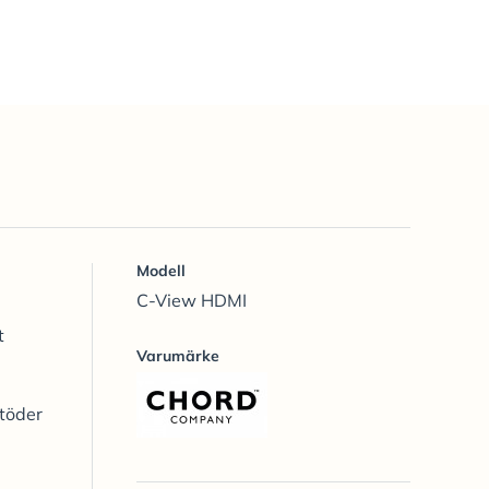
Modell
C-View HDMI
t
Varumärke
töder